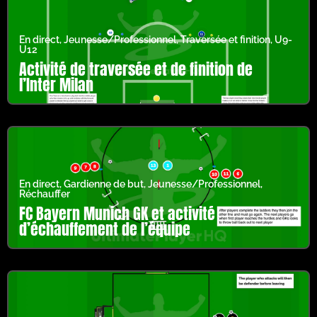
En direct
,
Jeunesse/Professionnel
,
Traversée et finition
,
U9-
U12
Activité de traversée et de finition de
l’Inter Milan
En direct
,
Gardienne de but
,
Jeunesse/Professionnel
,
Réchauffer
FC Bayern Munich GK et activité
d’échauffement de l’équipe