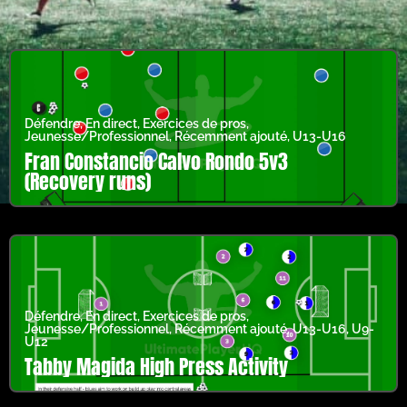
Défendre
,
En direct
,
Exercices de pros
,
Jeunesse/Professionnel
,
Récemment ajouté
,
U13-U16
Fran Constancio Calvo Rondo 5v3
(Recovery runs)
Défendre
,
En direct
,
Exercices de pros
,
Jeunesse/Professionnel
,
Récemment ajouté
,
U13-U16
,
U9-
U12
Tabby Magida High Press Activity