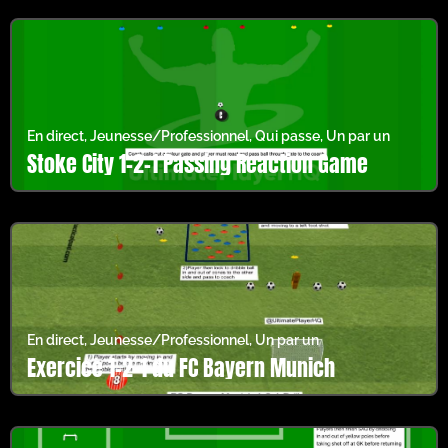
En direct
,
Jeunesse/Professionnel
,
Qui passe
,
Un par un
Stoke City 1-2-1 Passing Reaction Game
En direct
,
Jeunesse/Professionnel
,
Un par un
Exercice 1-2-1 du FC Bayern Munich