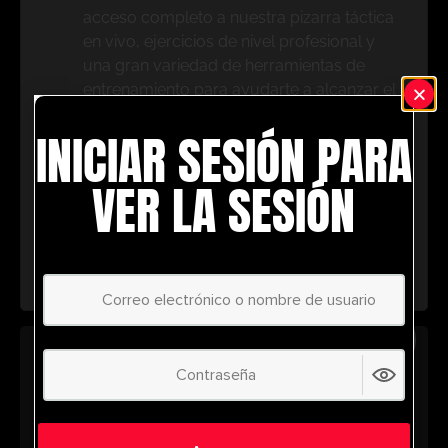
acceso completo a nuestra pizarra táctica
en vivo, ejercicios de nivel profesional y
una gran variedad de herramientas de
entrenamiento para ayudarte a alcanzar el
éxito.
INICIAR SESIÓN PARA
No te lo pierdas: únete hoy y lleva tu
entrenamiento al siguiente nivel. ¡con
VER LA SESIÓN
UltimatePlayerHQ!
Select Plan
AHORRE
30%
PLAN ANUAL
€
58.39
/ año
(30% Savings!)
¡Desbloquea todo tu potencial con