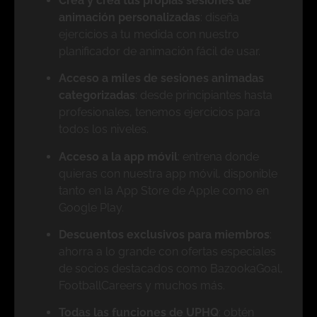
Crea y crea tus propias sesiones de
animación personalizadas
: diseña
ejercicios a tu medida con nuestro
planificador de animación fácil de usar.
Acceso a miles de sesiones animadas
categorizadas
: desde principiantes hasta
profesionales, tenemos ejercicios para
todos los niveles.
Acceso a la app móvil
: entrena donde
quieras con nuestra app móvil, disponible
tanto en la App Store de Apple como en
Google Play.
Descuentos exclusivos para miembros
:
ahorra a lo grande con ofertas especiales
de socios destacados como BazookaGoal,
FootballCareers y muchos más.
Todas las funciones de UPHQ
: obtén