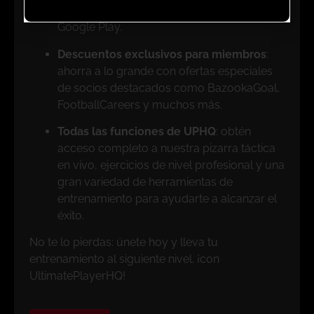
tanto en la App Store de Apple como en
Google Play.
Descuentos exclusivos para miembros
:
ahorra a lo grande con ofertas especiales
de socios destacados como BazookaGoal,
FootballCareers y muchos más.
Todas las funciones de UPHQ
: obtén
acceso completo a nuestra pizarra táctica
en vivo, ejercicios de nivel profesional y una
gran variedad de herramientas de
entrenamiento para ayudarte a alcanzar el
éxito.
No te lo pierdas: únete hoy y lleva tu
entrenamiento al siguiente nivel. ¡con
UltimatePlayerHQ!