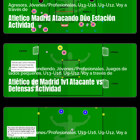
Agresora
,
Jóvenes/Profesionales
,
U13-U16
,
U9-U12
,
Voy a
través de
Atletico Madrid Atacando Dúo Estación
Actividad
Agresora
,
defendiendo
,
Jóvenes/Profesionales
,
Juegos de
lados pequeños
,
U13-U16
,
U9-U12
,
Voy a través de
Atlético de Madrid 1v1 Atacante vs
Defensas Actividad
Agresora
,
Jóvenes/Profesionales
,
U13-U16
,
U9-U12
,
Voy a
través de