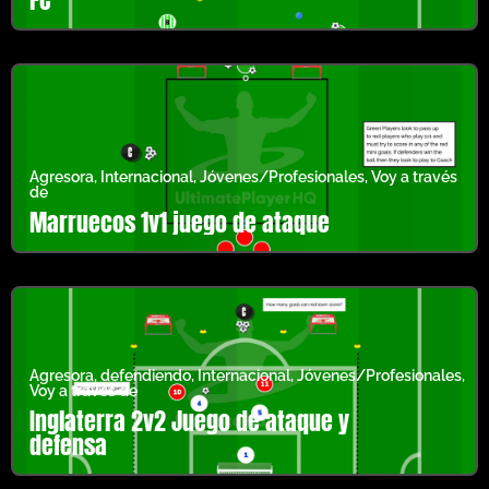
Agresora
,
Internacional
,
Jóvenes/Profesionales
,
Voy a través
de
Marruecos 1v1 juego de ataque
Agresora
,
defendiendo
,
Internacional
,
Jóvenes/Profesionales
,
Voy a través de
Inglaterra 2v2 Juego de ataque y
defensa