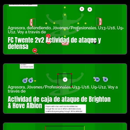
Agresora
,
defendiendo
,
Jóvenes/Profesionales
,
U13-U16
,
U9-
U12
,
Voy a través de
FC Twente 2v2 Actividad de ataque y
defensa
Agresora
,
Jóvenes/Profesionales
,
U13-U16
,
U9-U12
,
Voy a
través de
Actividad de caja de ataque de Brighton
& Hove Albion