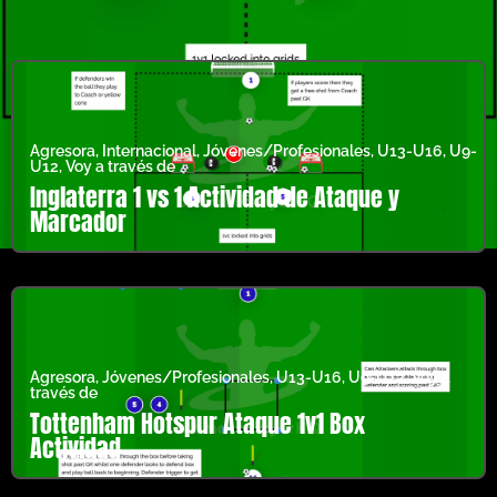
Agresora
,
Internacional
,
Jóvenes/Profesionales
,
U13-U16
,
U9-
U12
,
Voy a través de
Inglaterra 1 vs 1 Actividad de Ataque y
Marcador
Agresora
,
Jóvenes/Profesionales
,
U13-U16
,
U9-U12
,
Voy a
través de
Tottenham Hotspur Ataque 1v1 Box
Actividad