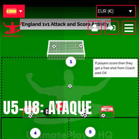
EUR (€)
U5-U8: ATAQUE