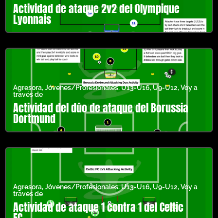
Actividad de ataque 2v2 del Olympique
Lyonnais
Agresora
,
Jóvenes/Profesionales
,
U13-U16
,
U9-U12
,
Voy a
través de
Actividad del dúo de ataque del Borussia
Dortmund
Agresora
,
Jóvenes/Profesionales
,
U13-U16
,
U9-U12
,
Voy a
través de
Actividad de ataque 1 contra 1 del Celtic
FC