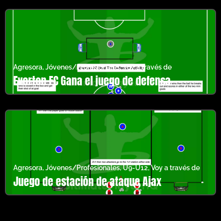
Agresora
,
Jóvenes/Profesionales
,
Voy a través de
Everton FC Gana el juego de defensa
Agresora
,
Jóvenes/Profesionales
,
U9-U12
,
Voy a través de
Juego de estación de ataque Ajax