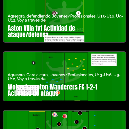
Agresora
,
defendiendo
,
Jóvenes/Profesionales
,
U13-U16
,
U9-
U12
,
Voy a través de
Aston Villa 1v1 Actividad de
ataque/defensa
Agresora
,
Cara a cara
,
Jóvenes/Profesionales
,
U13-U16
,
U9-
U12
,
Voy a través de
Wolverhampton Wanderers FC 1-2-1
Actividad de ataque