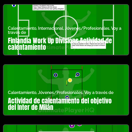
Calentamiento
,
Internacional
,
Jóvenes/Profesionales
,
Voy a
través de
Finlandia Work Up Divisions Actividad de
calentamiento
Calentamiento
,
Jóvenes/Profesionales
,
Voy a través de
Actividad de calentamiento del objetivo
del Inter de Milán