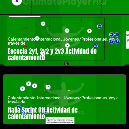
Calentamiento
,
Internacional
,
Jóvenes/Profesionales
,
Voy a
través de
Escocia 2v1, 2v2 y 2v3 Actividad de
calentamiento
Calentamiento
,
Internacional
,
Jóvenes/Profesionales
,
Voy a
través de
Italia Sprint Off Actividad de
calentamiento