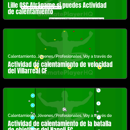
Lille OSC Atrápame si puedes Actividad
de calentamiento
Calentamiento
,
Jóvenes/Profesionales
,
Voy a través de
Actividad de calentamiento de velocidad
del Villarreal CF
Calentamiento
,
Jóvenes/Profesionales
,
Voy a través de
Actividad de calentamiento de la batalla
de objetivos del Napoli FC