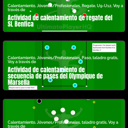
Calentamiento
,
Jóvenes/Profesionales
,
Regate
,
U9-U12
,
Voy a
través de
Actividad de calentamiento de regate del
SL Benfica
Calentamiento
,
Jóvenes/Profesionales
,
Paso
,
taladro gratis
,
Voy a través de
Actividad de calentamiento de
secuencia de pases del Olympique de
Marsella
Calentamiento
,
Jóvenes/Profesionales
,
taladro gratis
,
Voy a
través de