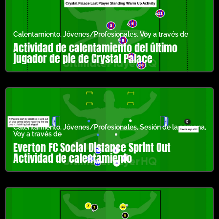
Calentamiento
,
Jóvenes/Profesionales
,
Voy a través de
Actividad de calentamiento del último
jugador de pie de Crystal Palace
Calentamiento
,
Jóvenes/Profesionales
,
Sesión de la semana
,
Voy a través de
Everton FC Social Distance Sprint Out
Actividad de calentamiento