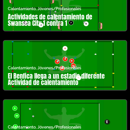
Calentamiento
,
Jóvenes/Profesionales
Actividades de calentamiento de
Swansea City 1 contra 1
Calentamiento
,
Jóvenes/Profesionales
El Benfica llega a un estadio diferente
Actividad de calentamiento
Calentamiento
,
Jóvenes/Profesionales