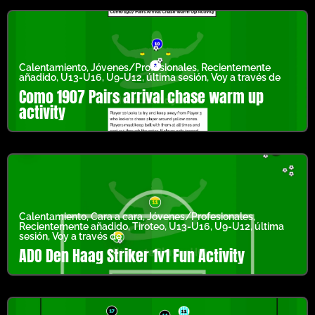
Calentamiento
,
Jóvenes/Profesionales
,
Recientemente
añadido
,
U13-U16
,
U9-U12
,
última sesión
,
Voy a través de
Como 1907 Pairs arrival chase warm up
activity
Calentamiento
,
Cara a cara
,
Jóvenes/Profesionales
,
Recientemente añadido
,
Tiroteo
,
U13-U16
,
U9-U12
,
última
sesión
,
Voy a través de
ADO Den Haag Striker 1v1 Fun Activity