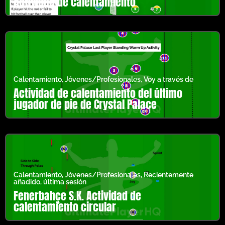
Actividad de calentamiento
Calentamiento
,
Jóvenes/Profesionales
,
Voy a través de
Actividad de calentamiento del último
jugador de pie de Crystal Palace
Calentamiento
,
Jóvenes/Profesionales
,
Recientemente
añadido
,
última sesión
Fenerbahçe S.K. Actividad de
calentamiento circular