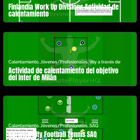
Finlandia Work Up Divisions Actividad de
calentamiento
Calentamiento
,
Jóvenes/Profesionales
,
Voy a través de
Actividad de calentamiento del objetivo
del Inter de Milán
Calentamiento
,
Jóvenes/Profesionales
,
SAQ
Norwich City Football Tennis SAQ