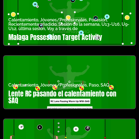
Calentamiento
,
Jóvenes/Profesionales
,
Posesión
,
Recientemente añadido
,
Sesión de la semana
,
U13-U16
,
U9-
U12
,
última sesión
,
Voy a través de
Malaga Possession Target Activity
Calentamiento
,
Jóvenes/Profesionales
,
Paso
,
SAQ
Lente RC pasando el calentamiento con
SAQ