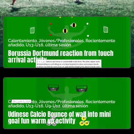
Calentamiento
,
Jóvenes/Profesionales
,
Recientemente
añadido
,
U13-U16
,
última sesión
Borussia Dortmund reaction from touch
arrival activity
Calentamiento
,
Jóvenes/Profesionales
,
Recientemente
añadido
,
U13-U16
,
U9-U12
,
última sesión
Udinese Calcio Bounce of wall into mini
goal fun warm up activity