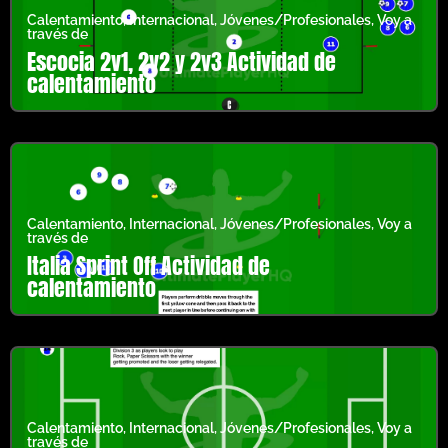
Calentamiento
,
Internacional
,
Jóvenes/Profesionales
,
Voy a
través de
Escocia 2v1, 2v2 y 2v3 Actividad de
calentamiento
Calentamiento
,
Internacional
,
Jóvenes/Profesionales
,
Voy a
través de
Italia Sprint Off Actividad de
calentamiento
Calentamiento
,
Internacional
,
Jóvenes/Profesionales
,
Voy a
través de