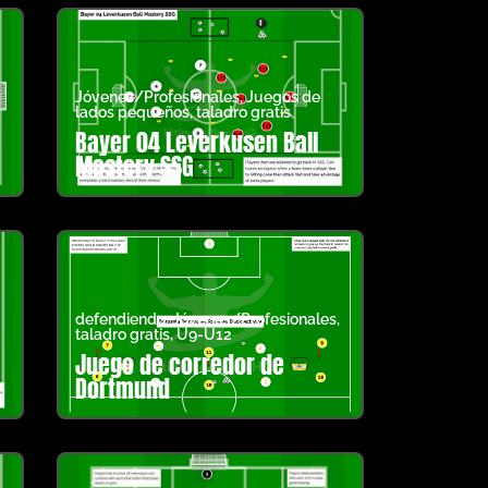
Jóvenes/Profesionales
,
Juegos de
lados pequeños
,
taladro gratis
Bayer 04 Leverkusen Ball
Mastery SSG
defendiendo
,
Jóvenes/Profesionales
,
taladro gratis
,
U9-U12
Juego de corredor de
Dortmund