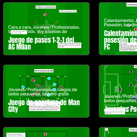
Calentamiento
,
Posesión
,
taladro
Cara a cara
,
Jóvenes/Profesionales
,
Calentamien
taladro gratis
,
Voy a través de
Juego de pases 1-2-1 del
posesión de
AC Milan
FC
Jóvenes/Profesionales
,
Juegos de
lados pequeños
,
taladro gratis
Jóvenes/Profesi
Juego de apertura de Man
lados pequeños
City
Juventus Po