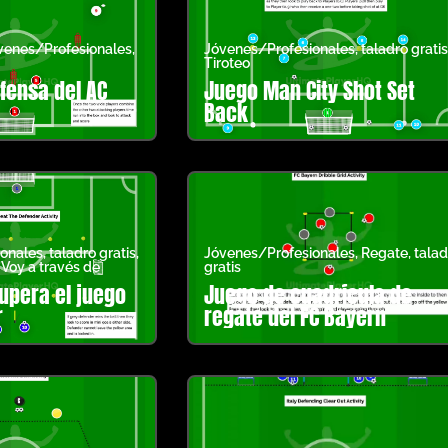
venes/Profesionales
,
Jóvenes/Profesionales
,
taladro gratis
Tiroteo
fensa del AC
Juego Man City Shot Set
Back
onales
,
taladro gratis
,
Jóvenes/Profesionales
,
Regate
,
talad
,
Voy a través de
gratis
upera el juego
Juego de cuadrícula de
r
regate del FC Bayern