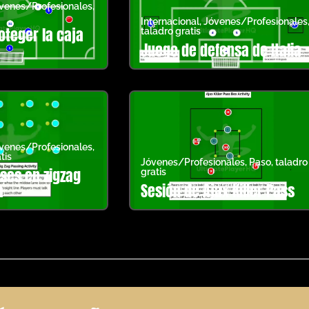
venes/Profesionales
,
Internacional
,
Jóvenes/Profesionales
oteger la caja
taladro gratis
Juego de defensa de Italia
venes/Profesionales
,
tis
Jóvenes/Profesionales
,
Paso
,
taladro
ses en zigzag
gratis
a
Sesión de Ajax Killer Pass