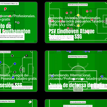
Jóvenes/Profesionales
,
Agresora
,
Jóvenes/Profesionales
,
 gratis
Juegos de lados pequeños
,
taladro
to de
gratis
,
U13-U16
l Southampton
PSV Eindhoven Ataque
Sobrecarga SSG
onales
,
Juegos de
defendiendo
,
Internacional
,
,
Posesión
,
taladro gratis
Jóvenes/Profesionales
,
taladro gratis
sesión SSG
Juego de defensa de Italia