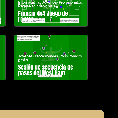
Internacional
,
Jóvenes/Profesionales
,
Regate
,
taladro gratis
,
Francia 4v4 Juego de
regate
Jóvenes/Profesionales
,
Paso
,
taladro
gratis
Sesión de secuencia de
pases del West Ham