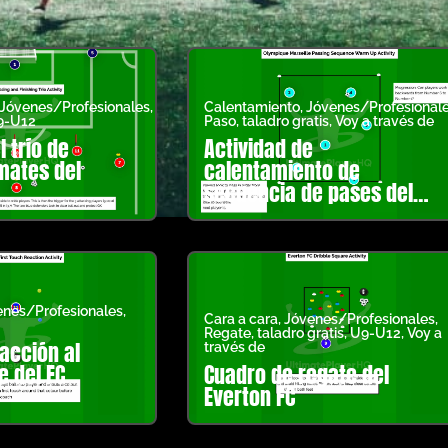
Jóvenes/Profesionales
,
Calentamiento
,
Jóvenes/Profesional
9-U12
Paso
,
taladro gratis
,
Voy a través de
l trío de
Actividad de
mates del
calentamiento de
secuencia de pases del
Olympique de Marsella
enes/Profesionales
,
Cara a cara
,
Jóvenes/Profesionales
,
Regate
,
taladro gratis
,
U9-U12
,
Voy a
acción al
través de
e del FC
Cuadro de regate del
Everton FC