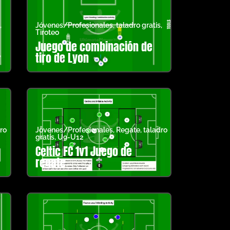
,
Jóvenes/Profesionales
,
taladro gratis
,
Tiroteo
Juego de combinación de
tiro de Lyon
ro
Jóvenes/Profesionales
,
Regate
,
taladro
gratis
,
U9-U12
Celtic FC 1v1 Juego de
regate