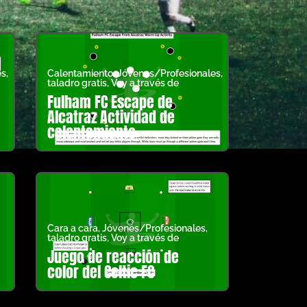
es
,
Calentamiento
,
Jóvenes/Profesionales
,
taladro gratis
,
Voy a través de
Fulham FC Escape de
Alcatraz Actividad de
calentamiento
Cara a cara
,
Jóvenes/Profesionales
,
taladro gratis
,
Voy a través de
Juego de reacción de
color del Celtic FC