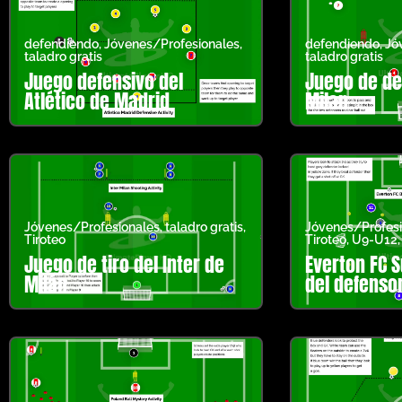
defendiendo
,
Jóvenes/Profesionales
,
defendiendo
,
Jó
taladro gratis
taladro gratis
Juego defensivo del
Juego de de
Atlético de Madrid
Milan
Jóvenes/Profesionales
,
taladro gratis
,
Jóvenes/Profesi
Tiroteo
Tiroteo
,
U9-U12
Juego de tiro del Inter de
Everton FC S
Milán
del defenso