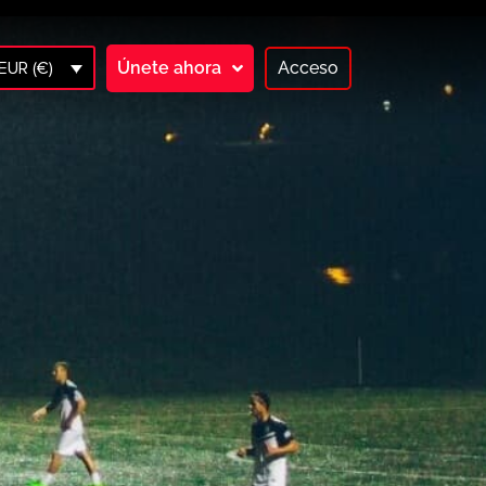
Únete ahora
Acceso
EUR (€)