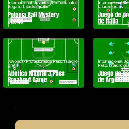
Internacional
,
Jóvenes/Profesionales
,
Internacional
,
Jó
Regate
,
taladro gratis
taladro gratis
Polonia Ball Mystery
Juego de pr
Juego
de Italia
Jóvenes/Profesionales
,
Paso
,
taladro
Internacional
,
Jó
gratis
Paso
,
taladro gra
Atletico Madrid 3 Pass
Juego de pa
Breakout Game
de Argentin