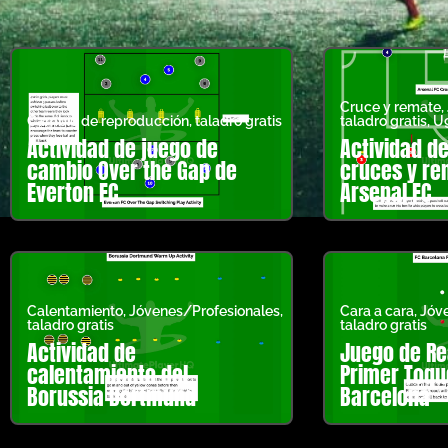
Cruce y remate
,
Cambio de reproducción
,
taladro gratis
taladro gratis
,
U
Actividad de juego de
Actividad de
cambio Over the Gap de
cruces y re
Everton FC
Arsenal FC
Calentamiento
,
Jóvenes/Profesionales
,
Cara a cara
,
Jóv
taladro gratis
taladro gratis
Actividad de
Juego de Re
calentamiento del
Primer Toqu
Borussia Dortmund
Barcelona