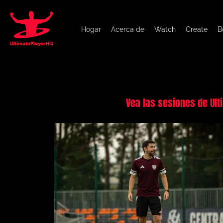
Hogar
Acerca de
Watch
Create
B
Vea las sesiones de Ult