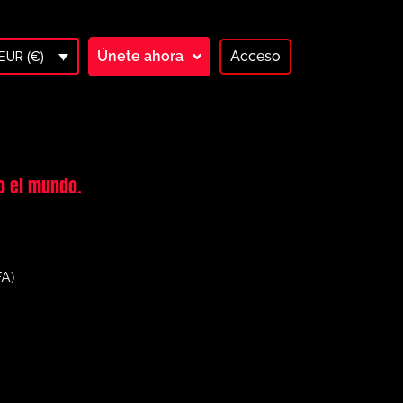
Únete ahora
Acceso
EUR (€)
o el mundo.
FA)