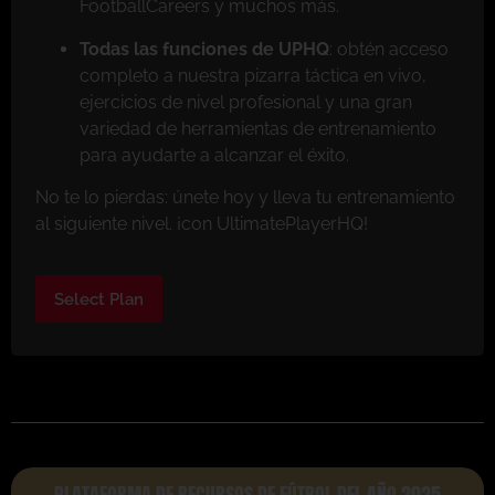
FootballCareers y muchos más.
Todas las funciones de UPHQ
: obtén acceso
completo a nuestra pizarra táctica en vivo,
ejercicios de nivel profesional y una gran
variedad de herramientas de entrenamiento
para ayudarte a alcanzar el éxito.
No te lo pierdas: únete hoy y lleva tu entrenamiento
al siguiente nivel. ¡con UltimatePlayerHQ!
Select Plan
PLATAFORMA DE RECURSOS DE FÚTBOL DEL AÑO 2025