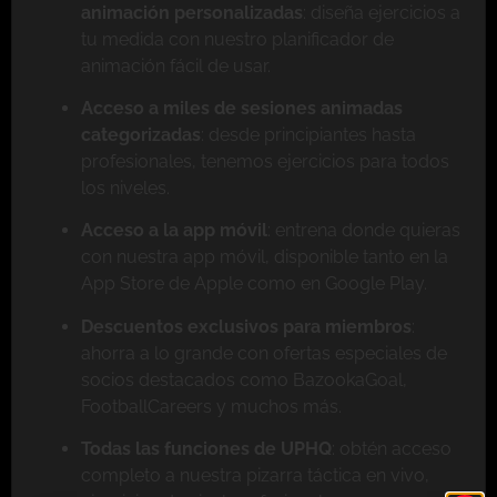
animación personalizadas
: diseña ejercicios a
tu medida con nuestro planificador de
animación fácil de usar.
Acceso a miles de sesiones animadas
categorizadas
: desde principiantes hasta
profesionales, tenemos ejercicios para todos
los niveles.
Acceso a la app móvil
: entrena donde quieras
con nuestra app móvil, disponible tanto en la
App Store de Apple como en Google Play.
Descuentos exclusivos para miembros
:
ahorra a lo grande con ofertas especiales de
socios destacados como BazookaGoal,
FootballCareers y muchos más.
Todas las funciones de UPHQ
: obtén acceso
completo a nuestra pizarra táctica en vivo,