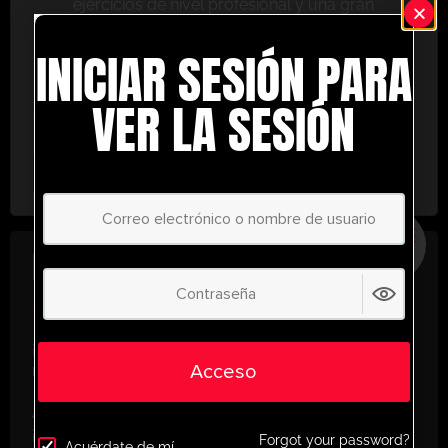
ejercicios de nivel profesional y una gran
variedad de herramientas de entrenamiento
INICIAR SESIÓN PARA
para ayudarte a alcanzar el éxito.
No te lo pierdas: únete hoy y lleva tu entrenamiento
VER LA SESIÓN
al siguiente nivel. ¡con UltimatePlayerHQ!
Select Plan
AHORRE
30%
PLAN ANUAL
€
58.28
/ año
(30% Savings!)
¡Desbloquea todo tu potencial con
Acceso
UltimatePlayerHQ!
Al registrarte con nosotros, tendrás acceso
instantáneo a un mundo de recursos de
Forgot your password?
Acuérdate de mí