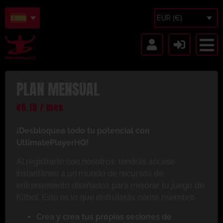
EUR (€)
PLAN MENSUAL
€
8.15
/ mes
¡Desbloquea todo tu potencial con
UltimatePlayerHQ!
Al registrarte con nosotros, tendrás acceso
instantáneo a un mundo de recursos de
entrenamiento diseñados para mejorar tu juego de
fútbol. Esto es lo que disfrutarás como miembro:
Crea y crea tus propias sesiones de