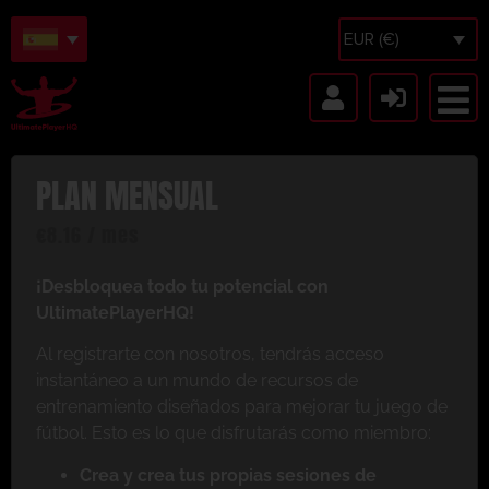
EUR (€)
PLAN MENSUAL
€
8.16
/ mes
¡Desbloquea todo tu potencial con
UltimatePlayerHQ!
Al registrarte con nosotros, tendrás acceso
instantáneo a un mundo de recursos de
entrenamiento diseñados para mejorar tu juego de
fútbol. Esto es lo que disfrutarás como miembro:
Crea y crea tus propias sesiones de