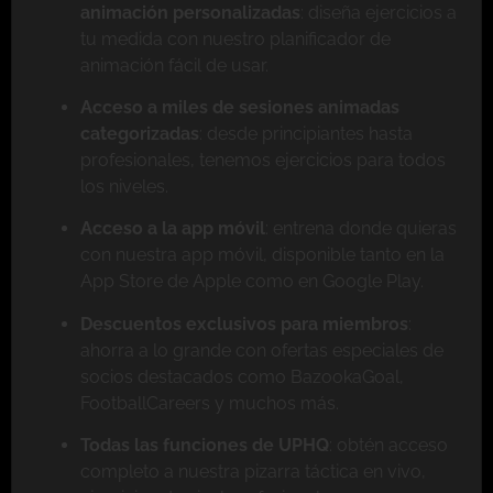
animación personalizadas
: diseña ejercicios a
tu medida con nuestro planificador de
animación fácil de usar.
Acceso a miles de sesiones animadas
categorizadas
: desde principiantes hasta
profesionales, tenemos ejercicios para todos
los niveles.
Acceso a la app móvil
: entrena donde quieras
con nuestra app móvil, disponible tanto en la
App Store de Apple como en Google Play.
Descuentos exclusivos para miembros
:
ahorra a lo grande con ofertas especiales de
socios destacados como BazookaGoal,
FootballCareers y muchos más.
Todas las funciones de UPHQ
: obtén acceso
completo a nuestra pizarra táctica en vivo,