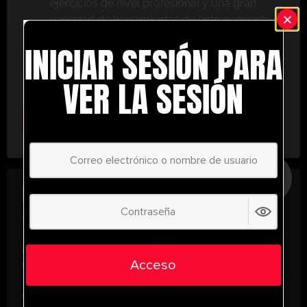
ejercicios de nivel profesional y una gran
variedad de herramientas de entrenamiento
para ayudarte a alcanzar el éxito.
INICIAR SESIÓN PARA
No te lo pierdas: únete hoy y lleva tu entrenamiento
al siguiente nivel. ¡con UltimatePlayerHQ!
VER LA SESIÓN
Select Plan
AHORRE
30%
PLAN ANUAL
€
58.39
/ año
(30% Savings!)
¡Desbloquea todo tu potencial con
Acceso
UltimatePlayerHQ!
Al registrarte con nosotros, tendrás acceso