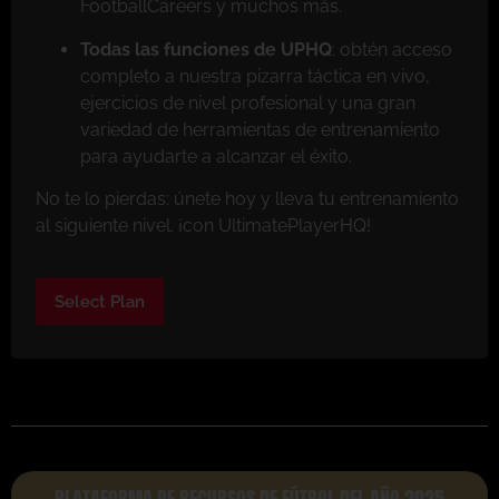
FootballCareers y muchos más.
Todas las funciones de UPHQ
: obtén acceso
completo a nuestra pizarra táctica en vivo,
ejercicios de nivel profesional y una gran
variedad de herramientas de entrenamiento
para ayudarte a alcanzar el éxito.
No te lo pierdas: únete hoy y lleva tu entrenamiento
al siguiente nivel. ¡con UltimatePlayerHQ!
Select Plan
PLATAFORMA DE RECURSOS DE FÚTBOL DEL AÑO 2025