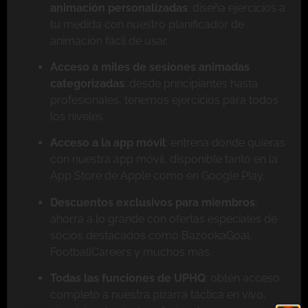
animación personalizadas
: diseña ejercicios a
tu medida con nuestro planificador de
animación fácil de usar.
Acceso a miles de sesiones animadas
categorizadas
: desde principiantes hasta
profesionales, tenemos ejercicios para todos
los niveles.
Acceso a la app móvil
: entrena donde quieras
con nuestra app móvil, disponible tanto en la
App Store de Apple como en Google Play.
Descuentos exclusivos para miembros
:
ahorra a lo grande con ofertas especiales de
socios destacados como BazookaGoal,
FootballCareers y muchos más.
Todas las funciones de UPHQ
: obtén acceso
completo a nuestra pizarra táctica en vivo,