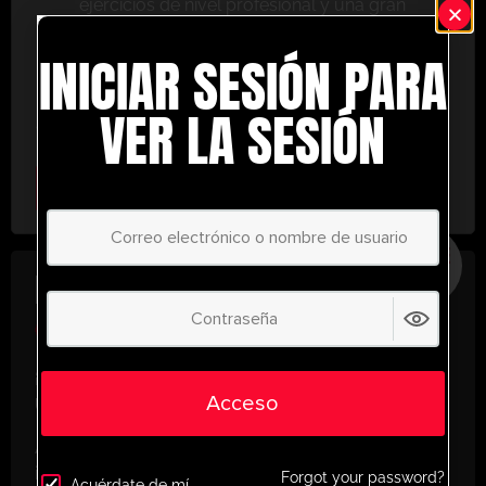
ejercicios de nivel profesional y una gran
variedad de herramientas de entrenamiento
INICIAR SESIÓN PARA
para ayudarte a alcanzar el éxito.
No te lo pierdas: únete hoy y lleva tu entrenamiento
VER LA SESIÓN
al siguiente nivel. ¡con UltimatePlayerHQ!
Select Plan
AHORRE
30%
PLAN ANUAL
€
58.35
/ año
(30% Savings!)
¡Desbloquea todo tu potencial con
Acceso
UltimatePlayerHQ!
Al registrarte con nosotros, tendrás acceso
instantáneo a un mundo de recursos de
Forgot your password?
Acuérdate de mí