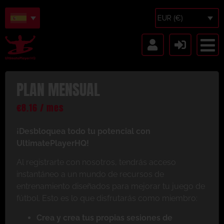
EUR (€)
PLAN MENSUAL
€
8.16
/ mes
¡Desbloquea todo tu potencial con
UltimatePlayerHQ!
Al registrarte con nosotros, tendrás acceso
instantáneo a un mundo de recursos de
entrenamiento diseñados para mejorar tu juego de
fútbol. Esto es lo que disfrutarás como miembro:
Crea y crea tus propias sesiones de