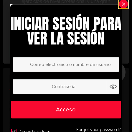
ejercicios de nivel profesional y una gran
variedad de herramientas de entrenamiento
INICIAR SESIÓN PARA
para ayudarte a alcanzar el éxito.
No te lo pierdas: únete hoy y lleva tu entrenamiento
VER LA SESIÓN
al siguiente nivel. ¡con UltimatePlayerHQ!
Select Plan
AHORRE
30%
PLAN ANUAL
€
58.35
/ año
(30% Savings!)
¡Desbloquea todo tu potencial con
Acceso
UltimatePlayerHQ!
Al registrarte con nosotros, tendrás acceso
instantáneo a un mundo de recursos de
Forgot your password?
Acuérdate de mí