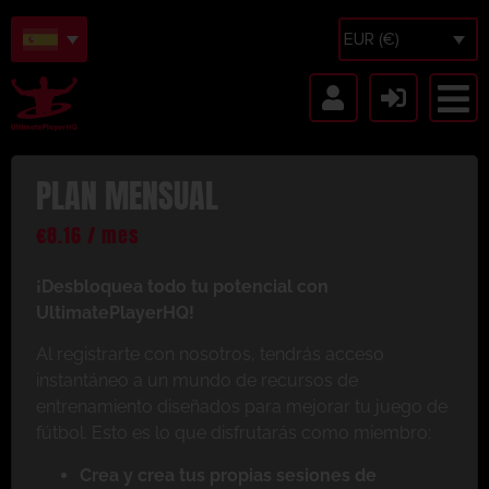
EUR (€)
PLAN MENSUAL
€
8.16
/ mes
¡Desbloquea todo tu potencial con
UltimatePlayerHQ!
Al registrarte con nosotros, tendrás acceso
instantáneo a un mundo de recursos de
entrenamiento diseñados para mejorar tu juego de
fútbol. Esto es lo que disfrutarás como miembro:
Crea y crea tus propias sesiones de