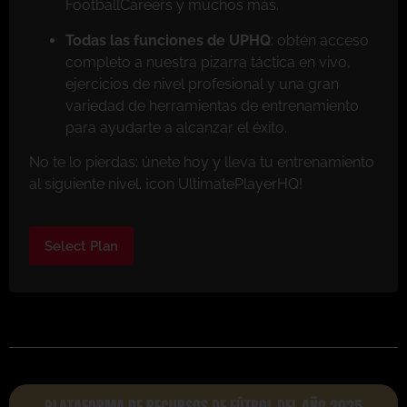
FootballCareers y muchos más.
Todas las funciones de UPHQ
: obtén acceso
completo a nuestra pizarra táctica en vivo,
ejercicios de nivel profesional y una gran
variedad de herramientas de entrenamiento
para ayudarte a alcanzar el éxito.
No te lo pierdas: únete hoy y lleva tu entrenamiento
al siguiente nivel. ¡con UltimatePlayerHQ!
Select Plan
PLATAFORMA DE RECURSOS DE FÚTBOL DEL AÑO 2025