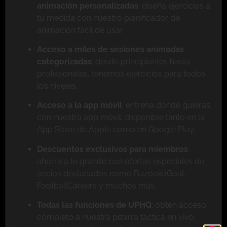
animación personalizadas
: diseña ejercicios a
tu medida con nuestro planificador de
animación fácil de usar.
Acceso a miles de sesiones animadas
categorizadas
: desde principiantes hasta
profesionales, tenemos ejercicios para todos
los niveles.
Acceso a la app móvil
: entrena donde quieras
con nuestra app móvil, disponible tanto en la
App Store de Apple como en Google Play.
Descuentos exclusivos para miembros
:
ahorra a lo grande con ofertas especiales de
socios destacados como BazookaGoal,
FootballCareers y muchos más.
Todas las funciones de UPHQ
: obtén acceso
completo a nuestra pizarra táctica en vivo,