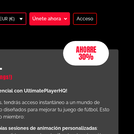
Únete ahora
Acceso
EUR (€)
AHORRE
30%
L
ngs!)
encial con UltimatePlayerHQ!
os, tendrás acceso instantáneo a un mundo de
 diseñados para mejorar tu juego de fútbol. Esto
mo miembro:
pias sesiones de animación personalizadas
: