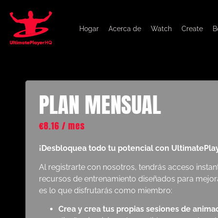
Hogar
Acerca de
Watch
Create
B
PLAN MENSUAL
€
8.16
/ mes
¡Desbloquea todo tu potencial con UltimatePla
Al registrarte con nosotros, tendrás acceso inst
recursos de entrenamiento diseñados para mejorar
es lo que disfrutarás como miembro:
Crea y crea tus propias sesiones de anima