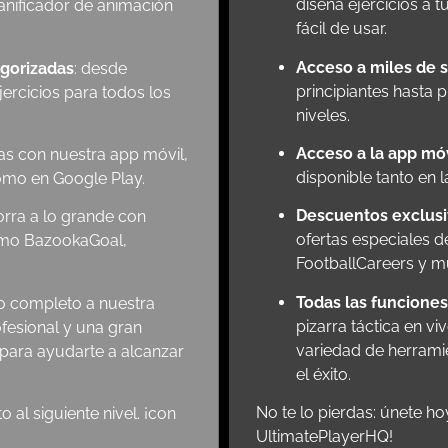
diseña ejercicios a 
lanificador de animación
fácil de usar.
Acceso a miles de 
egorizadas
: desde
principiantes hasta 
jercicios para todos los
niveles.
Acceso a la app móv
as con nuestra app móvil,
disponible tanto en
como en Google Play.
Descuentos exclus
orra a lo grande con
ofertas especiales 
omo BazookaGoal,
FootballCareers y 
Todas las funcione
o completo a nuestra
pizarra táctica en vi
rofesional y una gran
variedad de herrami
para ayudarte a alcanzar
el éxito.
No te lo pierdas: únete hoy
 al siguiente nivel. ¡con
UltimatePlayerHQ!