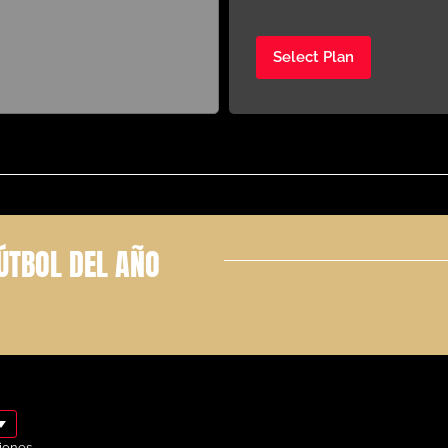
Select Plan
ÚTBOL DEL AÑO
iones