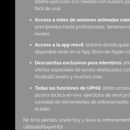
diseña ejercicios a tu medida con nuestro p
fácil de usar.
Acceso a miles de sesiones animadas cat
principiantes hasta profesionales, tenemos e
niveles.
Acceso a la app móvil
: entrena donde quier
disponible tanto en la App Store de Apple 
Descuentos exclusivos para miembros
: ah
ofertas especiales de socios destacados c
FootballCareers y muchos más.
Todas las funciones de UPHQ
: obtén acces
pizarra táctica en vivo, ejercicios de nivel p
variedad de herramientas de entrenamiento 
el éxito.
No te lo pierdas: únete hoy y lleva tu entrenamiento
UltimatePlayerHQ!