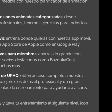
tu medida con nuestro planificador de animación
sesiones animadas categorizadas
: desde
profesionales, tenemos ejercicios para todos los
il
: entrena donde quieras con nuestra app móvil,
 la App Store de Apple como en Google Play.
ivos para miembros
: ahorra a lo grande con
de socios destacados como BazookaGoal,
muchos más.
s de UPHQ
: obtén acceso completo a nuestra
vo, ejercicios de nivel profesional y una gran
entas de entrenamiento para ayudarte a alcanzar
 y lleva tu entrenamiento al siguiente nivel. ¡con