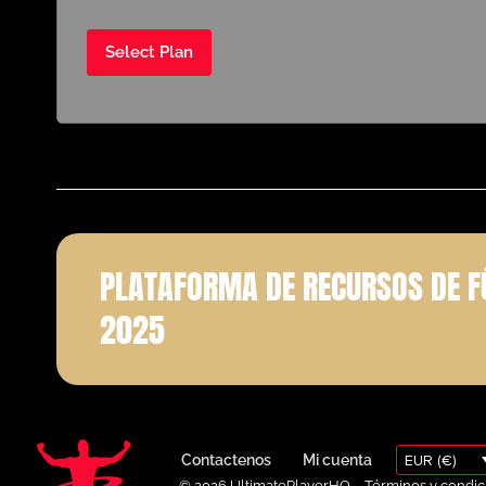
Select Plan
PLATAFORMA DE RECURSOS DE F
2025
EUR (€)
Contactenos
Mi cuenta
© 2026 UltimatePlayerHQ
Términos y condic