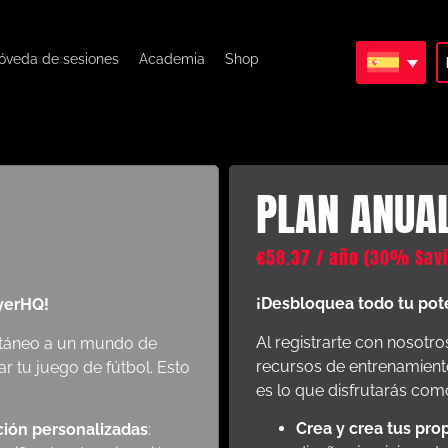
óveda de sesiones
Academia
Shop
PLAN ANUA
€
58.37
/ año
(30% Savi
¡Desbloquea todo tu pot
yerHQ!
Al registrarte con nosotr
antáneo a un mundo de
recursos de entrenamiento
 tu juego de fútbol. Esto
es lo que disfrutarás co
Crea y crea tus pro
ción personalizadas
: