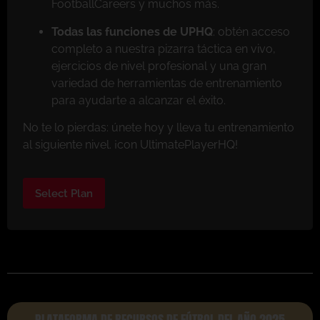
FootballCareers y muchos más.
Todas las funciones de UPHQ
: obtén acceso
completo a nuestra pizarra táctica en vivo,
ejercicios de nivel profesional y una gran
variedad de herramientas de entrenamiento
para ayudarte a alcanzar el éxito.
No te lo pierdas: únete hoy y lleva tu entrenamiento
al siguiente nivel. ¡con UltimatePlayerHQ!
Select Plan
PLATAFORMA DE RECURSOS DE FÚTBOL DEL AÑO 2025