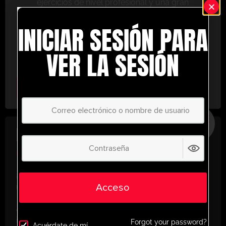
ejercicios de nivel profesional y una gran
variedad de herramientas de entrenamiento
INICIAR SESIÓN PARA
para ayudarte a alcanzar el éxito.
No te lo pierdas: únete hoy y lleva tu entrenamiento
VER LA SESIÓN
al siguiente nivel. ¡con UltimatePlayerHQ!
Select Plan
AHORRE
30%
PLAN ANUAL
€
58.28
/ año
(30% Savings!)
¡Desbloquea todo tu potencial con
Acceso
UltimatePlayerHQ!
Al registrarte con nosotros, tendrás acceso
instantáneo a un mundo de recursos de
Forgot your password?
Acuérdate de mí