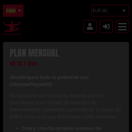
EUR (€)
PLAN MENSUAL
€
8.15
/ mes
¡Desbloquea todo tu potencial con
UltimatePlayerHQ!
Al registrarte con nosotros, tendrás acceso
instantáneo a un mundo de recursos de
entrenamiento diseñados para mejorar tu juego de
fútbol. Esto es lo que disfrutarás como miembro:
Crea y crea tus propias sesiones de