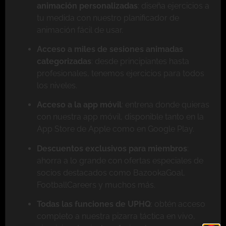
animación personalizadas
: diseña ejercicios a
tu medida con nuestro planificador de
animación fácil de usar.
Acceso a miles de sesiones animadas
categorizadas
: desde principiantes hasta
profesionales, tenemos ejercicios para todos
los niveles.
Acceso a la app móvil
: entrena donde quieras
con nuestra app móvil, disponible tanto en la
App Store de Apple como en Google Play.
Descuentos exclusivos para miembros
:
ahorra a lo grande con ofertas especiales de
socios destacados como BazookaGoal,
FootballCareers y muchos más.
Todas las funciones de UPHQ
: obtén acceso
completo a nuestra pizarra táctica en vivo,