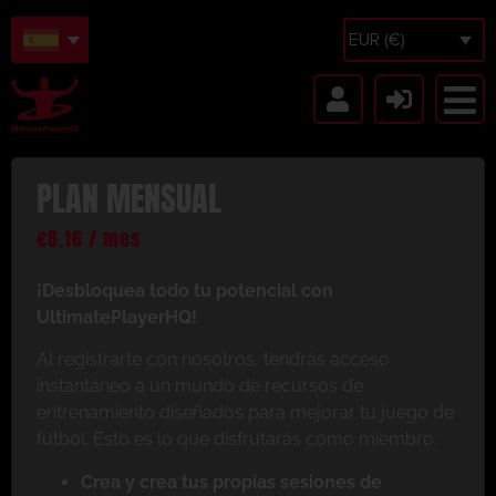
EUR (€)
PLAN MENSUAL
€
8.16
/ mes
¡Desbloquea todo tu potencial con
UltimatePlayerHQ!
Al registrarte con nosotros, tendrás acceso
instantáneo a un mundo de recursos de
entrenamiento diseñados para mejorar tu juego de
fútbol. Esto es lo que disfrutarás como miembro:
Crea y crea tus propias sesiones de