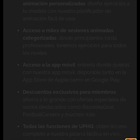
animación personalizadas
: diseña ejercicios a
tu medida con nuestro planificador de
animación fácil de usar.
Acceso a miles de sesiones animadas
categorizadas
: desde principiantes hasta
profesionales, tenemos ejercicios para todos
los niveles.
Acceso a la app móvil
: entrena donde quieras
con nuestra app móvil, disponible tanto en la
App Store de Apple como en Google Play.
Descuentos exclusivos para miembros
:
ahorra a lo grande con ofertas especiales de
socios destacados como BazookaGoal,
FootballCareers y muchos más.
Todas las funciones de UPHQ
: obtén acceso
completo a nuestra pizarra táctica en vivo,