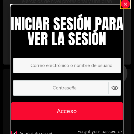
ejercicios de nivel profesional y una gran
variedad de herramientas de entrenamiento
INICIAR SESIÓN PARA
para ayudarte a alcanzar el éxito.
No te lo pierdas: únete hoy y lleva tu entrenamiento
VER LA SESIÓN
al siguiente nivel. ¡con UltimatePlayerHQ!
Select Plan
AHORRE
30%
PLAN ANUAL
€
58.35
/ año
(30% Savings!)
¡Desbloquea todo tu potencial con
Acceso
UltimatePlayerHQ!
Al registrarte con nosotros, tendrás acceso
instantáneo a un mundo de recursos de
Forgot your password?
Acuérdate de mí