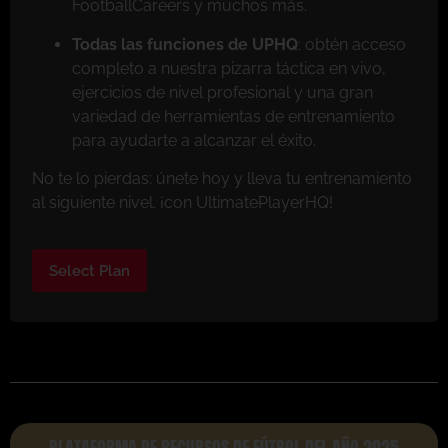
FootballCareers y muchos más.
Todas las funciones de UPHQ
: obtén acceso
completo a nuestra pizarra táctica en vivo,
ejercicios de nivel profesional y una gran
variedad de herramientas de entrenamiento
para ayudarte a alcanzar el éxito.
No te lo pierdas: únete hoy y lleva tu entrenamiento
al siguiente nivel. ¡con UltimatePlayerHQ!
Select Plan
PLATAFORMA DE RECURSOS DE FÚTBOL DEL AÑO 2025