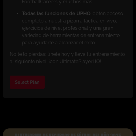
FootballCareers y muchos más.
Todas las funciones de UPHQ
: obtén acceso
completo a nuestra pizarra táctica en vivo,
ejercicios de nivel profesional y una gran
variedad de herramientas de entrenamiento
para ayudarte a alcanzar el éxito.
No te lo pierdas: únete hoy y lleva tu entrenamiento
al siguiente nivel. ¡con UltimatePlayerHQ!
Select Plan
PLATAFORMA DE RECURSOS DE FÚTBOL DEL AÑO 2025