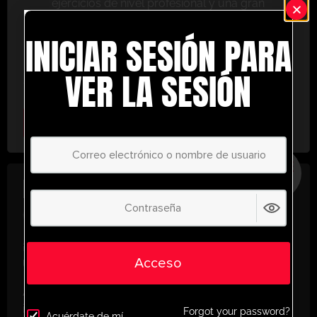
ejercicios de nivel profesional y una gran
variedad de herramientas de entrenamiento
INICIAR SESIÓN PARA
para ayudarte a alcanzar el éxito.
No te lo pierdas: únete hoy y lleva tu entrenamiento
VER LA SESIÓN
al siguiente nivel. ¡con UltimatePlayerHQ!
Select Plan
AHORRE
30%
PLAN ANUAL
€
58.28
/ año
(30% Savings!)
¡Desbloquea todo tu potencial con
Acceso
UltimatePlayerHQ!
Al registrarte con nosotros, tendrás acceso
instantáneo a un mundo de recursos de
Forgot your password?
Acuérdate de mí