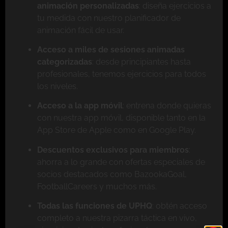
animación personalizadas
: diseña ejercicios a
tu medida con nuestro planificador de
animación fácil de usar.
Acceso a miles de sesiones animadas
categorizadas
: desde principiantes hasta
profesionales, tenemos ejercicios para todos
los niveles.
Acceso a la app móvil
: entrena donde quieras
con nuestra app móvil, disponible tanto en la
App Store de Apple como en Google Play.
Descuentos exclusivos para miembros
:
ahorra a lo grande con ofertas especiales de
socios destacados como BazookaGoal,
FootballCareers y muchos más.
Todas las funciones de UPHQ
: obtén acceso
completo a nuestra pizarra táctica en vivo,