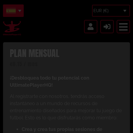
EUR (€)
PLAN MENSUAL
€
8.15
/ mes
¡Desbloquea todo tu potencial con
UltimatePlayerHQ!
Al registrarte con nosotros, tendrás acceso
instantáneo a un mundo de recursos de
entrenamiento diseñados para mejorar tu juego de
fútbol. Esto es lo que disfrutarás como miembro:
Crea y crea tus propias sesiones de