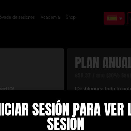
óveda de sesiones
Academia
Shop
PLAN ANUA
€
58.37
/ año
(30% Savi
¡Desbloquea todo tu pot
yerHQ!
Al registrarte con nosotr
antáneo a un mundo de
NICIAR SESIÓN PARA VER 
recursos de entrenamiento
 tu juego de fútbol. Esto
es lo que disfrutarás co
SESIÓN
Crea y crea tus pro
ción personalizadas
: