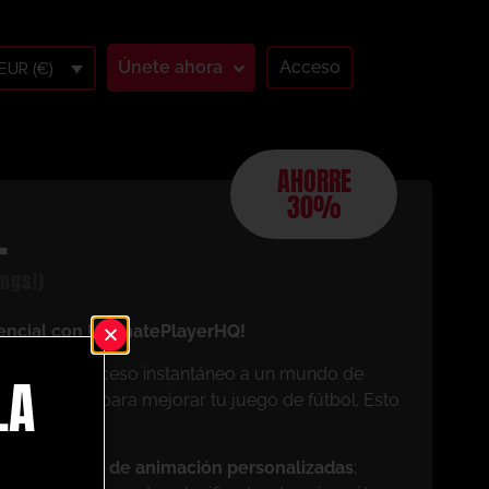
Únete ahora
Acceso
EUR (€)
AHORRE
30%
L
ngs!)
encial con UltimatePlayerHQ!
os, tendrás acceso instantáneo a un mundo de
LA
 diseñados para mejorar tu juego de fútbol. Esto
mo miembro:
pias sesiones de animación personalizadas
: