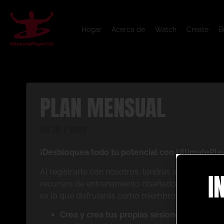
Hogar
Acerca de
Watch
Create
B
PLAN MENSUAL
€
8.16
/ mes
¡Desbloquea todo tu potencial con UltimatePla
Al registrarte con nosotros, tendrás acceso inst
I
recursos de entrenamiento diseñados para mejorar
es lo que disfrutarás como miembro:
Crea y crea tus propias sesiones de anima