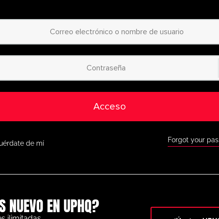
diseña ejercicios a 
lanificador de animación
fácil de usar.
Acceso a miles de 
egorizadas
: desde
principiantes hasta 
jercicios para todos los
niveles.
Acceso a la app móv
as con nuestra app móvil,
disponible tanto en
como en Google Play.
Acceso
Descuentos exclus
orra a lo grande con
ofertas especiales 
omo BazookaGoal,
FootballCareers y 
Forgot your pa
uérdate de mí
Todas las funcione
o completo a nuestra
pizarra táctica en vi
rofesional y una gran
variedad de herrami
para ayudarte a alcanzar
el éxito.
S NUEVO EN UPHQ?
No te lo pierdas: únete hoy
 al siguiente nivel. ¡con
UltimatePlayerHQ!
s ilimitadas.