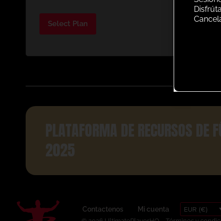
Disfrút
Cancel
Select Plan
PLATAFORMA DE RECURSOS DE F
2025
EUR (€)
Contactenos
Mi cuenta
© 2026 UltimatePlayerHQ
Términos y condic