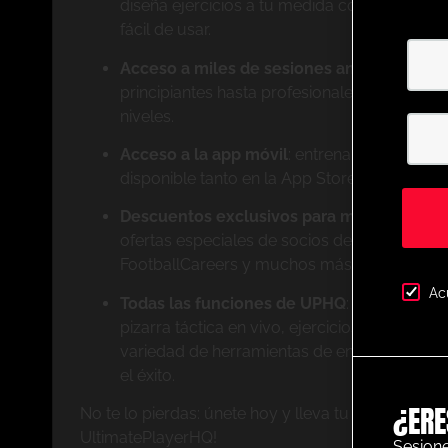
diseña ejercicios a tu medida con nuestro p
fácil de usar.
Acceso a miles de sesiones animadas cat
principiantes hasta profesionales, tenemos e
niveles.
Acceso a la app móvil
: entrena donde quier
disponible tanto en la App Store de Apple 
Descuentos exclusivos para miembros
: ah
ofertas especiales de socios destacados c
FootballCareers y muchos más.
Ac
Todas las funciones de UPHQ
: obtén acces
pizarra táctica en vivo, ejercicios de nivel p
variedad de herramientas de entrenamiento 
el éxito.
¿ERE
No te lo pierdas: únete hoy y lleva tu entrenamiento
UltimatePlayerHQ!
Sesione