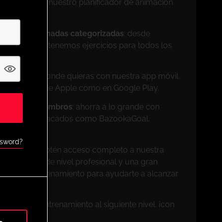
tu medida con nuestro planificador de animación
sesiones animadas categorizadas
: desde
profesionales, tenemos ejercicios para todos los
il
: entrena donde quieras con nuestra app móvil,
 la App Store de Apple como en Google Play.
ivos para miembros
: ahorra a lo grande con
de socios destacados como BazookaGoal,
muchos más.
ssword?
s de UPHQ
: obtén acceso completo a nuestra
vo, ejercicios de nivel profesional y una gran
entas de entrenamiento para ayudarte a alcanzar
 y lleva tu entrenamiento al siguiente nivel. ¡con