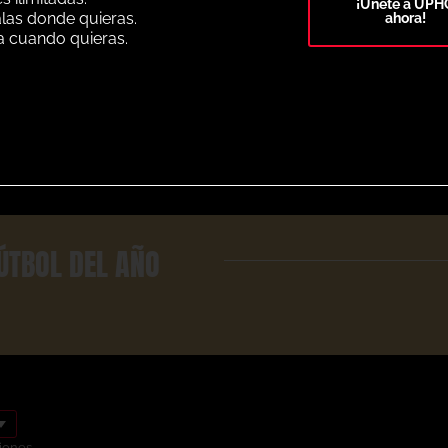
¡Únete a UPH
alas donde quieras.
ahora!
a cuando quieras.
Select Plan
ÚTBOL DEL AÑO
iones