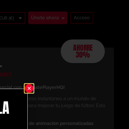
Únete ahora
Acceso
EUR (€)
AHORRE
30%
L
ngs!)
encial con UltimatePlayerHQ!
os, tendrás acceso instantáneo a un mundo de
LA
 diseñados para mejorar tu juego de fútbol. Esto
mo miembro:
pias sesiones de animación personalizadas
: