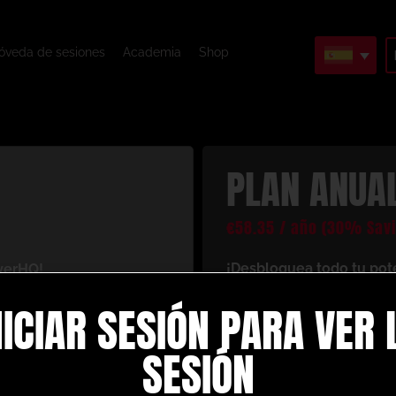
óveda de sesiones
Academia
Shop
PLAN ANUA
€
58.35
/ año
(30% Savi
¡Desbloquea todo tu pot
yerHQ!
Al registrarte con nosotr
antáneo a un mundo de
NICIAR SESIÓN PARA VER 
recursos de entrenamiento
 tu juego de fútbol. Esto
es lo que disfrutarás co
SESIÓN
Crea y crea tus pro
ción personalizadas
: