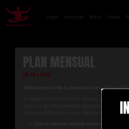
Hogar
Acerca de
Watch
Create
B
PLAN MENSUAL
€
8.16
/ mes
¡Desbloquea todo tu potencial con UltimatePla
Al registrarte con nosotros, tendrás acceso inst
I
recursos de entrenamiento diseñados para mejorar
es lo que disfrutarás como miembro:
Crea y crea tus propias sesiones de anima