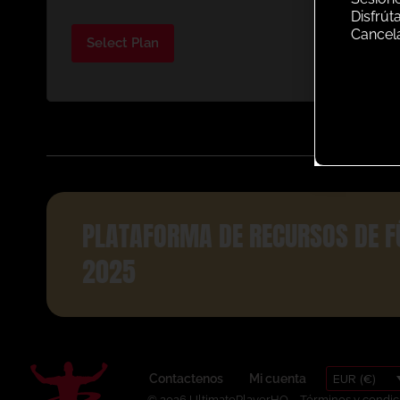
Disfrút
Cancel
Select Plan
PLATAFORMA DE RECURSOS DE F
2025
EUR (€)
Contactenos
Mi cuenta
© 2026 UltimatePlayerHQ
Términos y condic