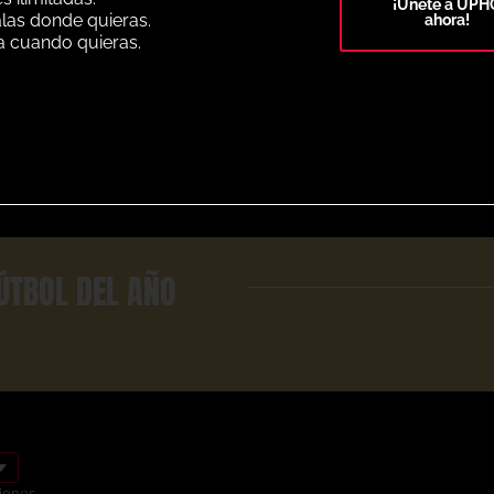
¡Únete a UPH
alas donde quieras.
ahora!
a cuando quieras.
Select Plan
ÚTBOL DEL AÑO
iones