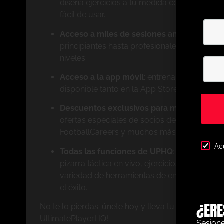
diseña ejercicios a tu medida con nuestro p
fácil de usar.
Acceso a miles de sesiones animadas cat
principiantes hasta profesionales, tenemos e
niveles.
Acceso a la app móvil
: entrena donde quier
disponible tanto en la App Store de Apple 
Descuentos exclusivos para miembros
: ah
ofertas especiales de socios destacados c
FootballCareers y muchos más.
Ac
Todas las funciones de UPHQ
: obtén acces
pizarra táctica en vivo, ejercicios de nivel p
variedad de herramientas de entrenamiento 
el éxito.
¿ERE
No te lo pierdas: únete hoy y lleva tu entrenamiento
UltimatePlayerHQ!
Sesione