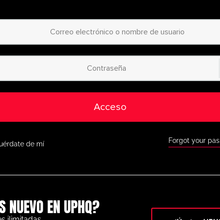
diseña ejercicios a 
lanificador de animación
fácil de usar.
Acceso a miles de 
egorizadas
: desde
principiantes hasta 
jercicios para todos los
niveles.
Acceso a la app móv
as con nuestra app móvil,
disponible tanto en
como en Google Play.
Acceso
Descuentos exclus
orra a lo grande con
ofertas especiales 
omo BazookaGoal,
FootballCareers y 
Forgot your pa
uérdate de mí
Todas las funcione
o completo a nuestra
pizarra táctica en vi
rofesional y una gran
variedad de herrami
para ayudarte a alcanzar
el éxito.
S NUEVO EN UPHQ?
No te lo pierdas: únete hoy
 al siguiente nivel. ¡con
UltimatePlayerHQ!
s ilimitadas.