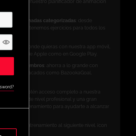
tu medida con nuestro planificador de animación
sesiones animadas categorizadas
: desde
profesionales, tenemos ejercicios para todos los
il
: entrena donde quieras con nuestra app móvil,
 la App Store de Apple como en Google Play.
ivos para miembros
: ahorra a lo grande con
de socios destacados como BazookaGoal,
muchos más.
ssword?
s de UPHQ
: obtén acceso completo a nuestra
vo, ejercicios de nivel profesional y una gran
entas de entrenamiento para ayudarte a alcanzar
 y lleva tu entrenamiento al siguiente nivel. ¡con