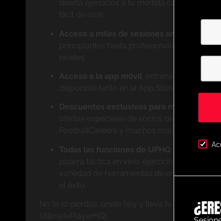
diseña ejercicios a tu medida con nuestro p
fácil de usar.
Acceso a miles de sesiones animadas cat
principiantes hasta profesionales, tenemos e
niveles.
Acceso a la app móvil
: entrena donde quier
disponible tanto en la App Store de Apple 
Descuentos exclusivos para miembros
: ah
ofertas especiales de socios destacados c
FootballCareers y muchos más.
Ac
Todas las funciones de UPHQ
: obtén acces
pizarra táctica en vivo, ejercicios de nivel p
variedad de herramientas de entrenamiento 
el éxito.
¿ERE
No te lo pierdas: únete hoy y lleva tu entrenamiento
UltimatePlayerHQ!
Sesione