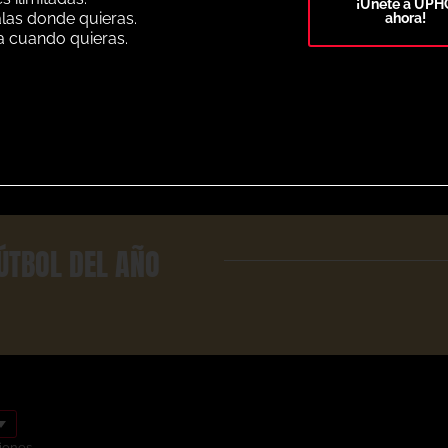
¡Únete a UPH
alas donde quieras.
ahora!
a cuando quieras.
Select Plan
ÚTBOL DEL AÑO
iones