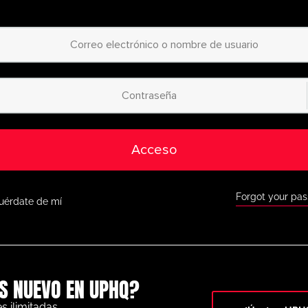
diseña ejercicios a 
lanificador de animación
fácil de usar.
Acceso a miles de 
egorizadas
: desde
principiantes hasta 
jercicios para todos los
niveles.
Acceso a la app móv
as con nuestra app móvil,
disponible tanto en
como en Google Play.
Acceso
Descuentos exclus
orra a lo grande con
ofertas especiales 
omo BazookaGoal,
FootballCareers y 
Forgot your pa
uérdate de mí
Todas las funcione
o completo a nuestra
pizarra táctica en vi
rofesional y una gran
variedad de herrami
para ayudarte a alcanzar
el éxito.
S NUEVO EN UPHQ?
No te lo pierdas: únete hoy
 al siguiente nivel. ¡con
UltimatePlayerHQ!
s ilimitadas.