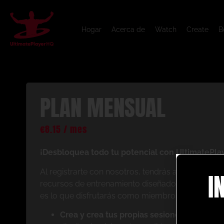
Hogar
Acerca de
Watch
Create
B
PLAN MENSUAL
€
8.15
/ mes
¡Desbloquea todo tu potencial con UltimatePla
Al registrarte con nosotros, tendrás acceso inst
I
recursos de entrenamiento diseñados para mejorar
es lo que disfrutarás como miembro:
Crea y crea tus propias sesiones de anima