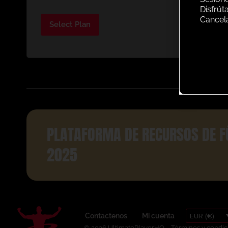
Disfrút
Cancel
Select Plan
PLATAFORMA DE RECURSOS DE F
2025
EUR (€)
Contactenos
Mi cuenta
© 2026 UltimatePlayerHQ
Términos y condic