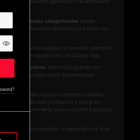
tu medida con nuestro planificador de animación
sesiones animadas categorizadas
: desde
profesionales, tenemos ejercicios para todos los
il
: entrena donde quieras con nuestra app móvil,
 la App Store de Apple como en Google Play.
ivos para miembros
: ahorra a lo grande con
de socios destacados como BazookaGoal,
muchos más.
ssword?
s de UPHQ
: obtén acceso completo a nuestra
vo, ejercicios de nivel profesional y una gran
entas de entrenamiento para ayudarte a alcanzar
 y lleva tu entrenamiento al siguiente nivel. ¡con