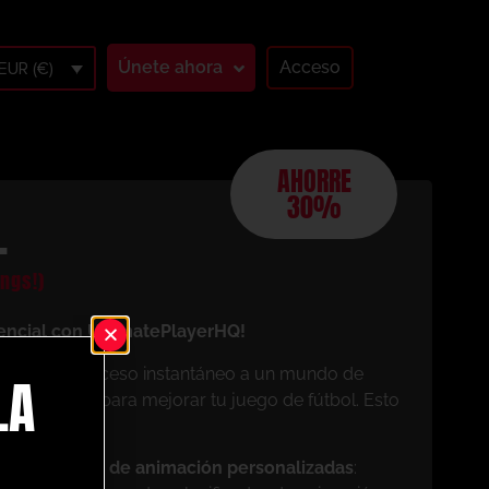
Únete ahora
Acceso
EUR (€)
AHORRE
30%
L
ngs!)
encial con UltimatePlayerHQ!
os, tendrás acceso instantáneo a un mundo de
LA
 diseñados para mejorar tu juego de fútbol. Esto
mo miembro:
pias sesiones de animación personalizadas
: