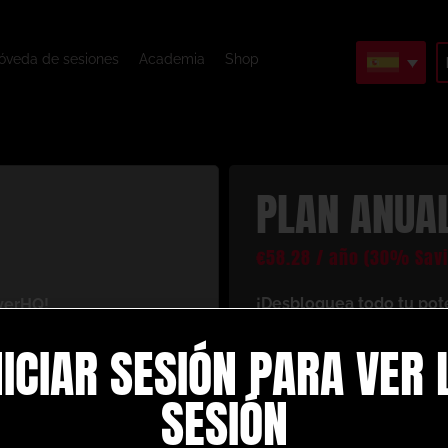
óveda de sesiones
Academia
Shop
PLAN ANUA
€
58.28
/ año
(30% Savi
¡Desbloquea todo tu pot
yerHQ!
Al registrarte con nosotr
antáneo a un mundo de
NICIAR SESIÓN PARA VER 
recursos de entrenamiento
 tu juego de fútbol. Esto
es lo que disfrutarás co
SESIÓN
Crea y crea tus pro
ción personalizadas
: