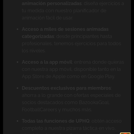
animación personalizadas
: diseña ejercicios a
tu medida con nuestro planificador de
animación fácil de usar.
Acceso a miles de sesiones animadas
categorizadas
: desde principiantes hasta
profesionales, tenemos ejercicios para todos
los niveles.
Acceso a la app móvil
: entrena donde quieras
con nuestra app móvil, disponible tanto en la
App Store de Apple como en Google Play.
Descuentos exclusivos para miembros
:
ahorra a lo grande con ofertas especiales de
socios destacados como BazookaGoal,
FootballCareers y muchos más.
Todas las funciones de UPHQ
: obtén acceso
completo a nuestra pizarra táctica en vivo,