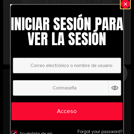
ejercicios de nivel profesional y una gran
variedad de herramientas de entrenamiento
INICIAR SESIÓN PARA
para ayudarte a alcanzar el éxito.
No te lo pierdas: únete hoy y lleva tu entrenamiento
VER LA SESIÓN
al siguiente nivel. ¡con UltimatePlayerHQ!
Select Plan
AHORRE
30%
PLAN ANUAL
€
58.39
/ año
(30% Savings!)
¡Desbloquea todo tu potencial con
Acceso
UltimatePlayerHQ!
Al registrarte con nosotros, tendrás acceso
instantáneo a un mundo de recursos de
Forgot your password?
Acuérdate de mí