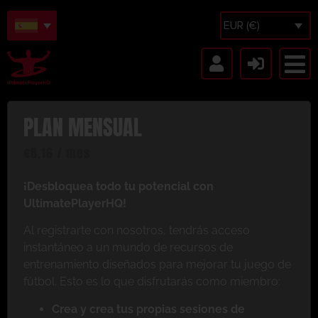
EUR (€)
PLAN MENSUAL
€
8.16
/ mes
¡Desbloquea todo tu potencial con
UltimatePlayerHQ!
Al registrarte con nosotros, tendrás acceso
instantáneo a un mundo de recursos de
entrenamiento diseñados para mejorar tu juego de
fútbol. Esto es lo que disfrutarás como miembro:
Crea y crea tus propias sesiones de