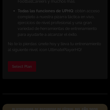
FootballCareers y muchos más.
Todas las funciones de UPHQ
: obtén acceso
completo a nuestra pizarra táctica en vivo,
ejercicios de nivel profesional y una gran
variedad de herramientas de entrenamiento
para ayudarte a alcanzar el éxito.
No te lo pierdas: únete hoy y lleva tu entrenamiento
al siguiente nivel. ¡con UltimatePlayerHQ!
Select Plan
PLATAFORMA DE RECURSOS DE FÚTBOL DEL AÑO 2025