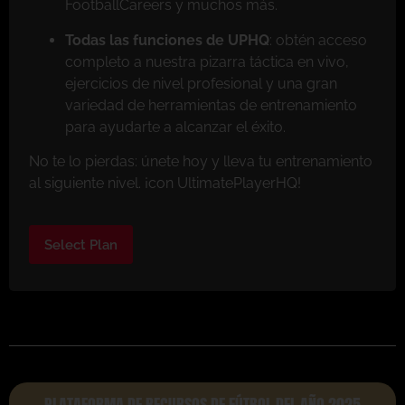
FootballCareers y muchos más.
Todas las funciones de UPHQ
: obtén acceso
completo a nuestra pizarra táctica en vivo,
ejercicios de nivel profesional y una gran
variedad de herramientas de entrenamiento
para ayudarte a alcanzar el éxito.
No te lo pierdas: únete hoy y lleva tu entrenamiento
al siguiente nivel. ¡con UltimatePlayerHQ!
Select Plan
PLATAFORMA DE RECURSOS DE FÚTBOL DEL AÑO 2025