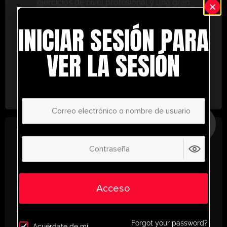
ejercicios de nivel profesional y una gran
variedad de herramientas de entrenamiento
INICIAR SESIÓN PARA
para ayudarte a alcanzar el éxito.
No te lo pierdas: únete hoy y lleva tu entrenamiento
VER LA SESIÓN
al siguiente nivel. ¡con UltimatePlayerHQ!
Select Plan
AHORRE
30%
PLAN ANUAL
€
58.35
/ año
(30% Savings!)
¡Desbloquea todo tu potencial con
Acceso
UltimatePlayerHQ!
Al registrarte con nosotros, tendrás acceso
instantáneo a un mundo de recursos de
Forgot your password?
Acuérdate de mí