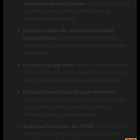
animación personalizadas
: diseña ejercicios a
tu medida con nuestro planificador de
animación fácil de usar.
Acceso a miles de sesiones animadas
categorizadas
: desde principiantes hasta
profesionales, tenemos ejercicios para todos
los niveles.
Acceso a la app móvil
: entrena donde quieras
con nuestra app móvil, disponible tanto en la
App Store de Apple como en Google Play.
Descuentos exclusivos para miembros
:
ahorra a lo grande con ofertas especiales de
socios destacados como BazookaGoal,
FootballCareers y muchos más.
Todas las funciones de UPHQ
: obtén acceso
completo a nuestra pizarra táctica en vivo,