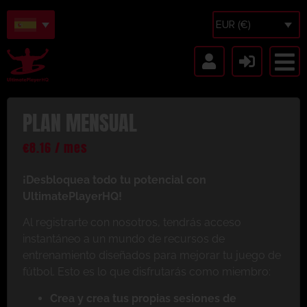
EUR (€)
PLAN MENSUAL
€
8.16
/ mes
¡Desbloquea todo tu potencial con
UltimatePlayerHQ!
Al registrarte con nosotros, tendrás acceso
instantáneo a un mundo de recursos de
entrenamiento diseñados para mejorar tu juego de
fútbol. Esto es lo que disfrutarás como miembro:
Crea y crea tus propias sesiones de