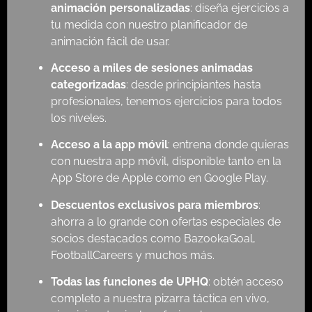
animación personalizadas
: diseña ejercicios a
tu medida con nuestro planificador de
animación fácil de usar.
Acceso a miles de sesiones animadas
categorizadas
: desde principiantes hasta
profesionales, tenemos ejercicios para todos
los niveles.
Acceso a la app móvil
: entrena donde quieras
con nuestra app móvil, disponible tanto en la
App Store de Apple como en Google Play.
Descuentos exclusivos para miembros
:
ahorra a lo grande con ofertas especiales de
socios destacados como BazookaGoal,
FootballCareers y muchos más.
Todas las funciones de UPHQ
: obtén acceso
completo a nuestra pizarra táctica en vivo,