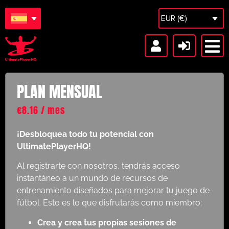
EUR (€)
PLAN MENSUAL
€
8.16
/ mes
¡Desbloquea todo tu potencial con
UltimatePlayerHQ!
Al registrarte con nosotros, tendrás acceso
instantáneo a un mundo de recursos de
entrenamiento diseñados para mejorar tu juego de
fútbol. Esto es lo que disfrutarás como miembro:
Crea y crea tus propias sesiones de