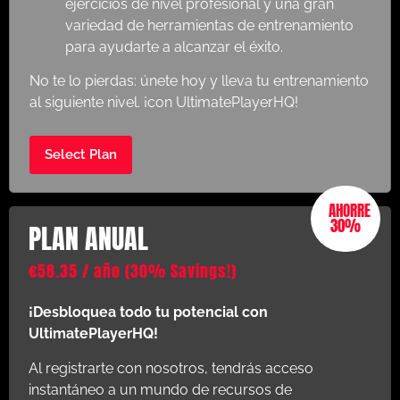
ejercicios de nivel profesional y una gran
variedad de herramientas de entrenamiento
para ayudarte a alcanzar el éxito.
No te lo pierdas: únete hoy y lleva tu entrenamiento
al siguiente nivel. ¡con UltimatePlayerHQ!
Select Plan
AHORRE
30%
PLAN ANUAL
€
58.35
/ año
(30% Savings!)
¡Desbloquea todo tu potencial con
UltimatePlayerHQ!
Al registrarte con nosotros, tendrás acceso
instantáneo a un mundo de recursos de