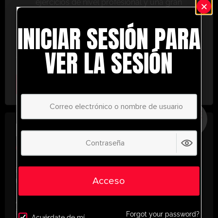
ejercicios de nivel profesional y una gran
variedad de herramientas de entrenamiento
INICIAR SESIÓN PARA
para ayudarte a alcanzar el éxito.
No te lo pierdas: únete hoy y lleva tu entrenamiento
VER LA SESIÓN
al siguiente nivel. ¡con UltimatePlayerHQ!
Select Plan
AHORRE
30%
PLAN ANUAL
€
58.35
/ año
(30% Savings!)
¡Desbloquea todo tu potencial con
Acceso
UltimatePlayerHQ!
Al registrarte con nosotros, tendrás acceso
instantáneo a un mundo de recursos de
Forgot your password?
Acuérdate de mí