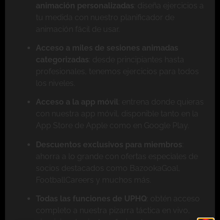
animación personalizadas
: diseña ejercicios a
tu medida con nuestro planificador de
animación fácil de usar.
Acceso a miles de sesiones animadas
categorizadas
: desde principiantes hasta
profesionales, tenemos ejercicios para todos
los niveles.
Acceso a la app móvil
: entrena donde quieras
con nuestra app móvil, disponible tanto en la
App Store de Apple como en Google Play.
Descuentos exclusivos para miembros
:
ahorra a lo grande con ofertas especiales de
socios destacados como BazookaGoal,
FootballCareers y muchos más.
Todas las funciones de UPHQ
: obtén acceso
completo a nuestra pizarra táctica en vivo,