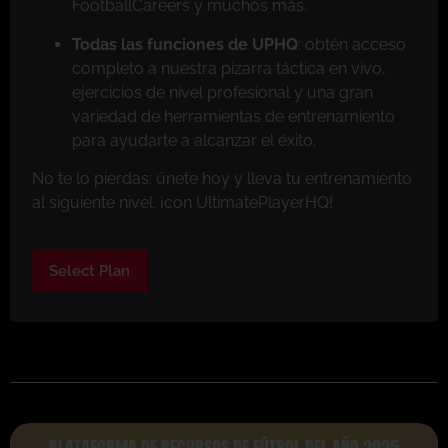
FootballCareers y muchos más.
Todas las funciones de UPHQ
: obtén acceso
completo a nuestra pizarra táctica en vivo,
ejercicios de nivel profesional y una gran
variedad de herramientas de entrenamiento
para ayudarte a alcanzar el éxito.
No te lo pierdas: únete hoy y lleva tu entrenamiento
al siguiente nivel. ¡con UltimatePlayerHQ!
Select Plan
PLATAFORMA DE RECURSOS DE FÚTBOL DEL AÑO 2025