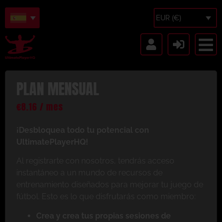
EUR (€)
PLAN MENSUAL
€
8.16
/ mes
¡Desbloquea todo tu potencial con
UltimatePlayerHQ!
Al registrarte con nosotros, tendrás acceso
instantáneo a un mundo de recursos de
entrenamiento diseñados para mejorar tu juego de
fútbol. Esto es lo que disfrutarás como miembro:
Crea y crea tus propias sesiones de