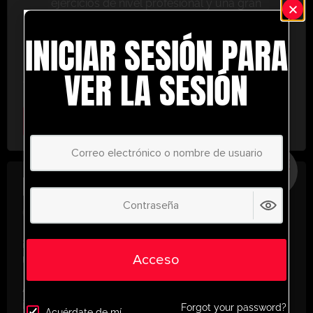
ejercicios de nivel profesional y una gran
variedad de herramientas de entrenamiento
INICIAR SESIÓN PARA
para ayudarte a alcanzar el éxito.
No te lo pierdas: únete hoy y lleva tu entrenamiento
VER LA SESIÓN
al siguiente nivel. ¡con UltimatePlayerHQ!
Select Plan
AHORRE
30%
PLAN ANUAL
€
58.37
/ año
(30% Savings!)
¡Desbloquea todo tu potencial con
Acceso
UltimatePlayerHQ!
Al registrarte con nosotros, tendrás acceso
instantáneo a un mundo de recursos de
Forgot your password?
Acuérdate de mí