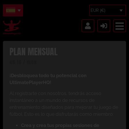
EUR (€)
PLAN MENSUAL
€
8.16
/ mes
¡Desbloquea todo tu potencial con
UltimatePlayerHQ!
Al registrarte con nosotros, tendrás acceso
instantáneo a un mundo de recursos de
entrenamiento diseñados para mejorar tu juego de
fútbol. Esto es lo que disfrutarás como miembro:
Crea y crea tus propias sesiones de