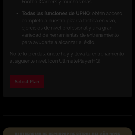
FootballCareers y muchos más.
Todas las funciones de UPHQ
: obtén acceso
completo a nuestra pizarra táctica en vivo,
ejercicios de nivel profesional y una gran
variedad de herramientas de entrenamiento
para ayudarte a alcanzar el éxito.
No te lo pierdas: únete hoy y lleva tu entrenamiento
al siguiente nivel. ¡con UltimatePlayerHQ!
Select Plan
PLATAFORMA DE RECURSOS DE FÚTBOL DEL AÑO 2025