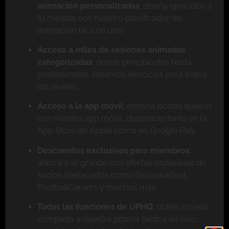
animación personalizadas
: diseña ejercicios a
tu medida con nuestro planificador de
animación fácil de usar.
Acceso a miles de sesiones animadas
categorizadas
: desde principiantes hasta
profesionales, tenemos ejercicios para todos
los niveles.
Acceso a la app móvil
: entrena donde quieras
con nuestra app móvil, disponible tanto en la
App Store de Apple como en Google Play.
Descuentos exclusivos para miembros
:
ahorra a lo grande con ofertas especiales de
socios destacados como BazookaGoal,
FootballCareers y muchos más.
Todas las funciones de UPHQ
: obtén acceso
completo a nuestra pizarra táctica en vivo,