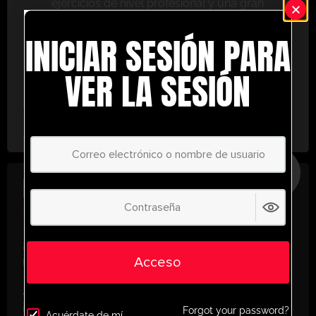
ejercicios de nivel profesional y una gran
variedad de herramientas de entrenamiento
INICIAR SESIÓN PARA
para ayudarte a alcanzar el éxito.
No te lo pierdas: únete hoy y lleva tu entrenamiento
VER LA SESIÓN
al siguiente nivel. ¡con UltimatePlayerHQ!
Select Plan
AHORRE
30%
PLAN ANUAL
€
58.35
/ año
(30% Savings!)
¡Desbloquea todo tu potencial con
Acceso
UltimatePlayerHQ!
Al registrarte con nosotros, tendrás acceso
instantáneo a un mundo de recursos de
Forgot your password?
Acuérdate de mí