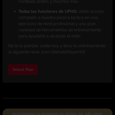
FootballCareers y muchos más.
Todas las funciones de UPHQ
: obtén acceso
completo a nuestra pizarra táctica en vivo,
ejercicios de nivel profesional y una gran
variedad de herramientas de entrenamiento
para ayudarte a alcanzar el éxito.
No te lo pierdas: únete hoy y lleva tu entrenamiento
al siguiente nivel. ¡con UltimatePlayerHQ!
Select Plan
PLATAFORMA DE RECURSOS DE FÚTBOL DEL AÑO 2025