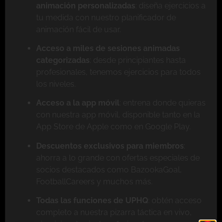
animación personalizadas
: diseña ejercicios a
tu medida con nuestro planificador de
animación fácil de usar.
Acceso a miles de sesiones animadas
categorizadas
: desde principiantes hasta
profesionales, tenemos ejercicios para todos
los niveles.
Acceso a la app móvil
: entrena donde quieras
con nuestra app móvil, disponible tanto en la
App Store de Apple como en Google Play.
Descuentos exclusivos para miembros
:
ahorra a lo grande con ofertas especiales de
socios destacados como BazookaGoal,
FootballCareers y muchos más.
Todas las funciones de UPHQ
: obtén acceso
completo a nuestra pizarra táctica en vivo,