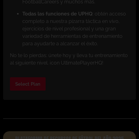
FootballCareers y muchos más.
Todas las funciones de UPHQ
: obtén acceso
completo a nuestra pizarra táctica en vivo,
ejercicios de nivel profesional y una gran
variedad de herramientas de entrenamiento
para ayudarte a alcanzar el éxito.
No te lo pierdas: únete hoy y lleva tu entrenamiento
al siguiente nivel. ¡con UltimatePlayerHQ!
Select Plan
PLATAFORMA DE RECURSOS DE FÚTBOL DEL AÑO 2025