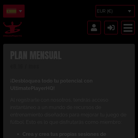
EUR (€)
PLAN MENSUAL
€
8.16
/ mes
¡Desbloquea todo tu potencial con
UltimatePlayerHQ!
Al registrarte con nosotros, tendrás acceso
instantáneo a un mundo de recursos de
entrenamiento diseñados para mejorar tu juego de
fútbol. Esto es lo que disfrutarás como miembro:
Crea y crea tus propias sesiones de