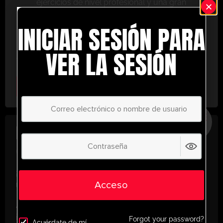
ejercicios de nivel profesional y una gran
variedad de herramientas de entrenamiento
INICIAR SESIÓN PARA
para ayudarte a alcanzar el éxito.
No te lo pierdas: únete hoy y lleva tu entrenamiento
VER LA SESIÓN
al siguiente nivel. ¡con UltimatePlayerHQ!
Select Plan
AHORRE
30%
PLAN ANUAL
€
58.39
/ año
(30% Savings!)
¡Desbloquea todo tu potencial con
Acceso
UltimatePlayerHQ!
Al registrarte con nosotros, tendrás acceso
instantáneo a un mundo de recursos de
Forgot your password?
Acuérdate de mí