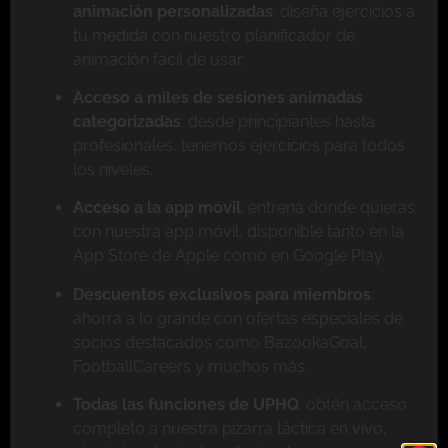
animación personalizadas
: diseña ejercicios a
tu medida con nuestro planificador de
animación fácil de usar.
Acceso a miles de sesiones animadas
categorizadas
: desde principiantes hasta
profesionales, tenemos ejercicios para todos
los niveles.
Acceso a la app móvil
: entrena donde quieras
con nuestra app móvil, disponible tanto en la
App Store de Apple como en Google Play.
Descuentos exclusivos para miembros
:
ahorra a lo grande con ofertas especiales de
socios destacados como BazookaGoal,
FootballCareers y muchos más.
Todas las funciones de UPHQ
: obtén acceso
completo a nuestra pizarra táctica en vivo,