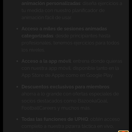
animación personalizadas
: diseña ejercicios a
tu medida con nuestro planificador de
animación fácil de usar.
Acceso a miles de sesiones animadas
categorizadas
: desde principiantes hasta
profesionales, tenemos ejercicios para todos
los niveles.
Acceso a la app móvil
: entrena donde quieras
con nuestra app móvil, disponible tanto en la
App Store de Apple como en Google Play.
Descuentos exclusivos para miembros
:
ahorra a lo grande con ofertas especiales de
socios destacados como BazookaGoal,
FootballCareers y muchos más.
Todas las funciones de UPHQ
: obtén acceso
completo a nuestra pizarra táctica en vivo,