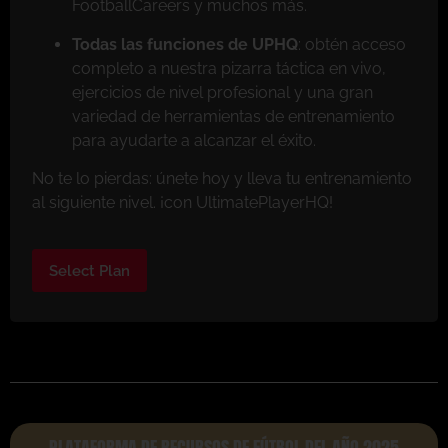
FootballCareers y muchos más.
Todas las funciones de UPHQ
: obtén acceso
completo a nuestra pizarra táctica en vivo,
ejercicios de nivel profesional y una gran
variedad de herramientas de entrenamiento
para ayudarte a alcanzar el éxito.
No te lo pierdas: únete hoy y lleva tu entrenamiento
al siguiente nivel. ¡con UltimatePlayerHQ!
Select Plan
PLATAFORMA DE RECURSOS DE FÚTBOL DEL AÑO 2025