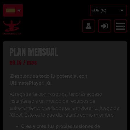
EUR (€)
PLAN MENSUAL
€
8.16
/ mes
¡Desbloquea todo tu potencial con
UltimatePlayerHQ!
Al registrarte con nosotros, tendrás acceso
instantáneo a un mundo de recursos de
entrenamiento diseñados para mejorar tu juego de
fútbol. Esto es lo que disfrutarás como miembro:
Crea y crea tus propias sesiones de