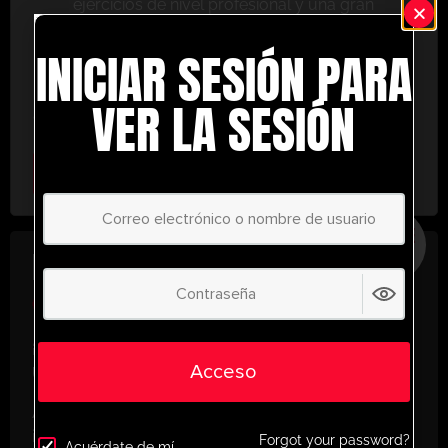
ejercicios de nivel profesional y una gran
variedad de herramientas de entrenamiento
INICIAR SESIÓN PARA
para ayudarte a alcanzar el éxito.
No te lo pierdas: únete hoy y lleva tu entrenamiento
VER LA SESIÓN
al siguiente nivel. ¡con UltimatePlayerHQ!
Select Plan
AHORRE
30%
PLAN ANUAL
€
58.35
/ año
(30% Savings!)
¡Desbloquea todo tu potencial con
Acceso
UltimatePlayerHQ!
Al registrarte con nosotros, tendrás acceso
instantáneo a un mundo de recursos de
Forgot your password?
Acuérdate de mí