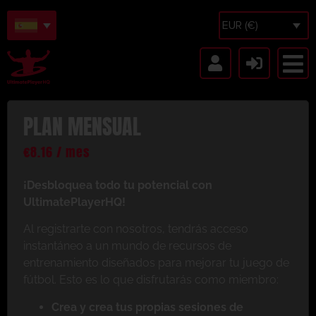
EUR (€)
PLAN MENSUAL
€
8.16
/ mes
¡Desbloquea todo tu potencial con
UltimatePlayerHQ!
Al registrarte con nosotros, tendrás acceso
instantáneo a un mundo de recursos de
entrenamiento diseñados para mejorar tu juego de
fútbol. Esto es lo que disfrutarás como miembro:
Crea y crea tus propias sesiones de