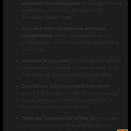
animación personalizadas
: diseña ejercicios a
tu medida con nuestro planificador de
animación fácil de usar.
Acceso a miles de sesiones animadas
categorizadas
: desde principiantes hasta
profesionales, tenemos ejercicios para todos
los niveles.
Acceso a la app móvil
: entrena donde quieras
con nuestra app móvil, disponible tanto en la
App Store de Apple como en Google Play.
Descuentos exclusivos para miembros
:
ahorra a lo grande con ofertas especiales de
socios destacados como BazookaGoal,
FootballCareers y muchos más.
Todas las funciones de UPHQ
: obtén acceso
completo a nuestra pizarra táctica en vivo,