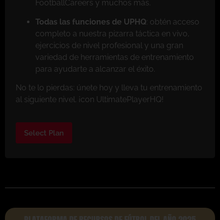
FootballCareers y muchos más.
Todas las funciones de UPHQ
: obtén acceso
completo a nuestra pizarra táctica en vivo,
ejercicios de nivel profesional y una gran
variedad de herramientas de entrenamiento
para ayudarte a alcanzar el éxito.
No te lo pierdas: únete hoy y lleva tu entrenamiento
al siguiente nivel. ¡con UltimatePlayerHQ!
Select Plan
PLATAFORMA DE RECURSOS DE FÚTBOL DEL AÑO 2025