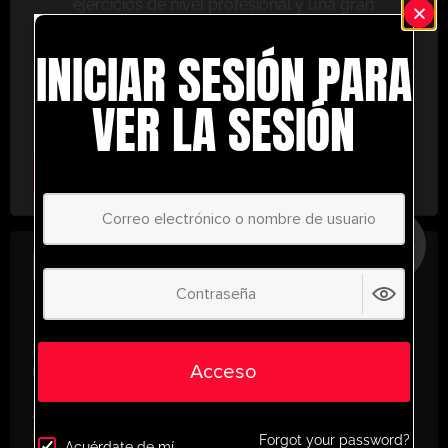
ejercicios de nivel profesional y una gran
variedad de herramientas de entrenamiento
INICIAR SESIÓN PARA
para ayudarte a alcanzar el éxito.
No te lo pierdas: únete hoy y lleva tu entrenamiento
VER LA SESIÓN
al siguiente nivel. ¡con UltimatePlayerHQ!
Select Plan
AHORRE
30%
PLAN ANUAL
€
58.35
/ año
(30% Savings!)
¡Desbloquea todo tu potencial con
Acceso
UltimatePlayerHQ!
Al registrarte con nosotros, tendrás acceso
instantáneo a un mundo de recursos de
Forgot your password?
Acuérdate de mí