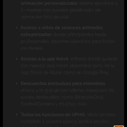
animación personalizadas
: diseña ejercicios a
tu medida con nuestro planificador de
animación fácil de usar.
Acceso a miles de sesiones animadas
categorizadas
: desde principiantes hasta
profesionales, tenemos ejercicios para todos
los niveles.
Acceso a la app móvil
: entrena donde quieras
con nuestra app móvil, disponible tanto en la
App Store de Apple como en Google Play.
Descuentos exclusivos para miembros
:
ahorra a lo grande con ofertas especiales de
socios destacados como BazookaGoal,
FootballCareers y muchos más.
Todas las funciones de UPHQ
: obtén acceso
completo a nuestra pizarra táctica en vivo,