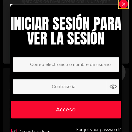
ejercicios de nivel profesional y una gran
variedad de herramientas de entrenamiento
INICIAR SESIÓN PARA
para ayudarte a alcanzar el éxito.
No te lo pierdas: únete hoy y lleva tu entrenamiento
VER LA SESIÓN
al siguiente nivel. ¡con UltimatePlayerHQ!
Select Plan
AHORRE
30%
PLAN ANUAL
€
58.39
/ año
(30% Savings!)
¡Desbloquea todo tu potencial con
Acceso
UltimatePlayerHQ!
Al registrarte con nosotros, tendrás acceso
instantáneo a un mundo de recursos de
Forgot your password?
Acuérdate de mí