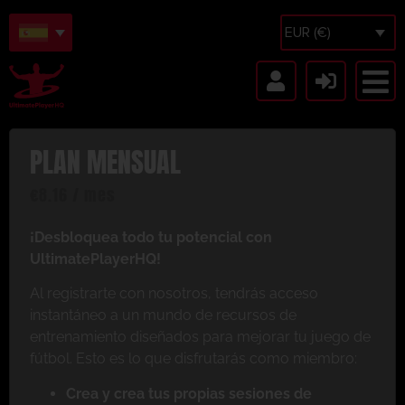
EUR (€)
PLAN MENSUAL
€
8.16
/ mes
¡Desbloquea todo tu potencial con
UltimatePlayerHQ!
Al registrarte con nosotros, tendrás acceso
instantáneo a un mundo de recursos de
entrenamiento diseñados para mejorar tu juego de
fútbol. Esto es lo que disfrutarás como miembro:
Crea y crea tus propias sesiones de