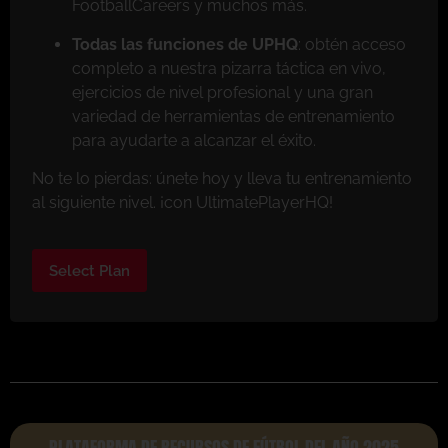
FootballCareers y muchos más.
Todas las funciones de UPHQ
: obtén acceso
completo a nuestra pizarra táctica en vivo,
ejercicios de nivel profesional y una gran
variedad de herramientas de entrenamiento
para ayudarte a alcanzar el éxito.
No te lo pierdas: únete hoy y lleva tu entrenamiento
al siguiente nivel. ¡con UltimatePlayerHQ!
Select Plan
PLATAFORMA DE RECURSOS DE FÚTBOL DEL AÑO 2025