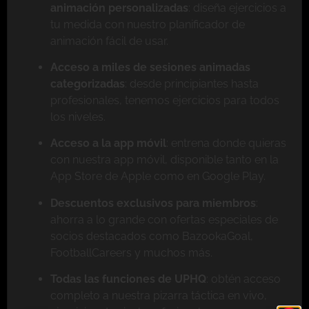
animación personalizadas
: diseña ejercicios a
tu medida con nuestro planificador de
animación fácil de usar.
Acceso a miles de sesiones animadas
categorizadas
: desde principiantes hasta
profesionales, tenemos ejercicios para todos
los niveles.
Acceso a la app móvil
: entrena donde quieras
con nuestra app móvil, disponible tanto en la
App Store de Apple como en Google Play.
Descuentos exclusivos para miembros
:
ahorra a lo grande con ofertas especiales de
socios destacados como BazookaGoal,
FootballCareers y muchos más.
Todas las funciones de UPHQ
: obtén acceso
completo a nuestra pizarra táctica en vivo,