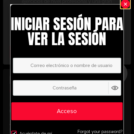
ejercicios de nivel profesional y una gran
variedad de herramientas de entrenamiento
INICIAR SESIÓN PARA
para ayudarte a alcanzar el éxito.
No te lo pierdas: únete hoy y lleva tu entrenamiento
VER LA SESIÓN
al siguiente nivel. ¡con UltimatePlayerHQ!
Select Plan
AHORRE
30%
PLAN ANUAL
€
58.28
/ año
(30% Savings!)
¡Desbloquea todo tu potencial con
Acceso
UltimatePlayerHQ!
Al registrarte con nosotros, tendrás acceso
instantáneo a un mundo de recursos de
Forgot your password?
Acuérdate de mí