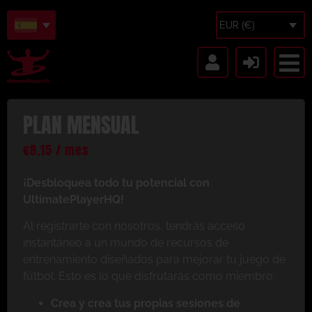
EUR (€)
PLAN MENSUAL
€
8.15
/ mes
¡Desbloquea todo tu potencial con
UltimatePlayerHQ!
Al registrarte con nosotros, tendrás acceso
instantáneo a un mundo de recursos de
entrenamiento diseñados para mejorar tu juego de
fútbol. Esto es lo que disfrutarás como miembro:
Crea y crea tus propias sesiones de