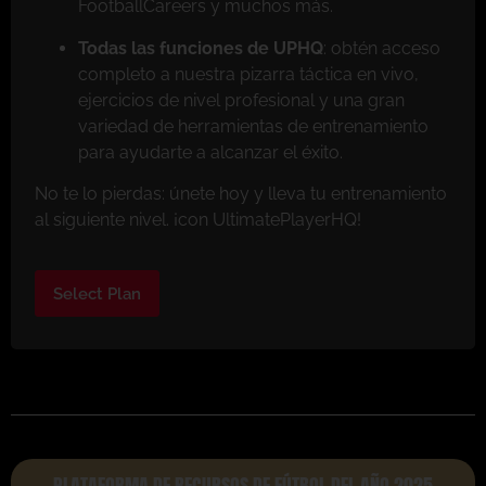
FootballCareers y muchos más.
Todas las funciones de UPHQ
: obtén acceso
completo a nuestra pizarra táctica en vivo,
ejercicios de nivel profesional y una gran
variedad de herramientas de entrenamiento
para ayudarte a alcanzar el éxito.
No te lo pierdas: únete hoy y lleva tu entrenamiento
al siguiente nivel. ¡con UltimatePlayerHQ!
Select Plan
PLATAFORMA DE RECURSOS DE FÚTBOL DEL AÑO 2025