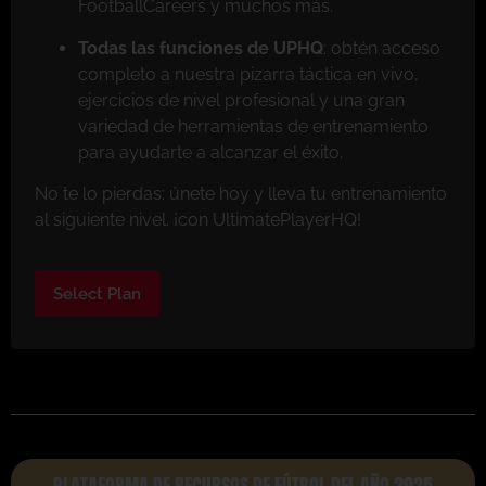
FootballCareers y muchos más.
Todas las funciones de UPHQ
: obtén acceso
completo a nuestra pizarra táctica en vivo,
ejercicios de nivel profesional y una gran
variedad de herramientas de entrenamiento
para ayudarte a alcanzar el éxito.
No te lo pierdas: únete hoy y lleva tu entrenamiento
al siguiente nivel. ¡con UltimatePlayerHQ!
Select Plan
PLATAFORMA DE RECURSOS DE FÚTBOL DEL AÑO 2025