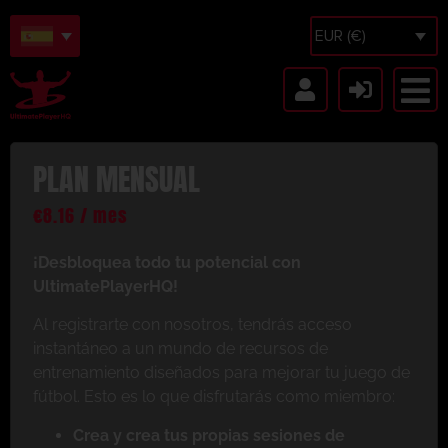
EUR (€)
PLAN MENSUAL
€
8.16
/ mes
¡Desbloquea todo tu potencial con
UltimatePlayerHQ!
Al registrarte con nosotros, tendrás acceso
instantáneo a un mundo de recursos de
entrenamiento diseñados para mejorar tu juego de
fútbol. Esto es lo que disfrutarás como miembro:
Crea y crea tus propias sesiones de