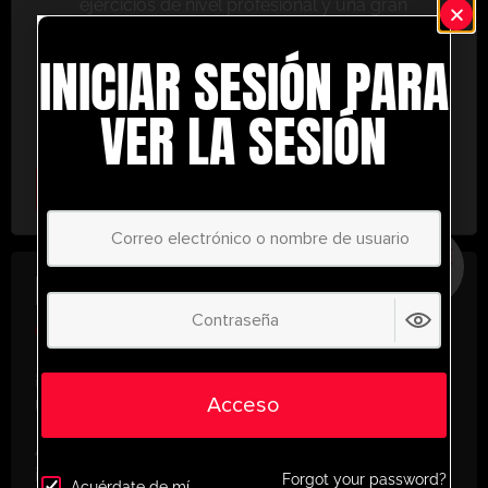
ejercicios de nivel profesional y una gran
variedad de herramientas de entrenamiento
INICIAR SESIÓN PARA
para ayudarte a alcanzar el éxito.
No te lo pierdas: únete hoy y lleva tu entrenamiento
VER LA SESIÓN
al siguiente nivel. ¡con UltimatePlayerHQ!
Select Plan
AHORRE
30%
PLAN ANUAL
€
58.35
/ año
(30% Savings!)
¡Desbloquea todo tu potencial con
Acceso
UltimatePlayerHQ!
Al registrarte con nosotros, tendrás acceso
instantáneo a un mundo de recursos de
Forgot your password?
Acuérdate de mí