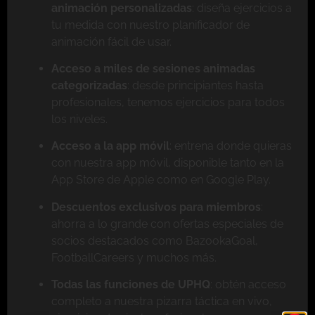
animación personalizadas
: diseña ejercicios a
tu medida con nuestro planificador de
animación fácil de usar.
Acceso a miles de sesiones animadas
categorizadas
: desde principiantes hasta
profesionales, tenemos ejercicios para todos
los niveles.
Acceso a la app móvil
: entrena donde quieras
con nuestra app móvil, disponible tanto en la
App Store de Apple como en Google Play.
Descuentos exclusivos para miembros
:
ahorra a lo grande con ofertas especiales de
socios destacados como BazookaGoal,
FootballCareers y muchos más.
Todas las funciones de UPHQ
: obtén acceso
completo a nuestra pizarra táctica en vivo,