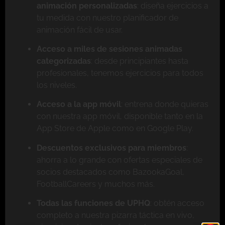
animación personalizadas
: diseña ejercicios a
tu medida con nuestro planificador de
animación fácil de usar.
Acceso a miles de sesiones animadas
categorizadas
: desde principiantes hasta
profesionales, tenemos ejercicios para todos
los niveles.
Acceso a la app móvil
: entrena donde quieras
con nuestra app móvil, disponible tanto en la
App Store de Apple como en Google Play.
Descuentos exclusivos para miembros
:
ahorra a lo grande con ofertas especiales de
socios destacados como BazookaGoal,
FootballCareers y muchos más.
Todas las funciones de UPHQ
: obtén acceso
completo a nuestra pizarra táctica en vivo,