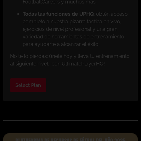
FootballCareers y muchos más.
Todas las funciones de UPHQ
: obtén acceso
completo a nuestra pizarra táctica en vivo,
ejercicios de nivel profesional y una gran
variedad de herramientas de entrenamiento
para ayudarte a alcanzar el éxito.
No te lo pierdas: únete hoy y lleva tu entrenamiento
al siguiente nivel. ¡con UltimatePlayerHQ!
Select Plan
PLATAFORMA DE RECURSOS DE FÚTBOL DEL AÑO 2025