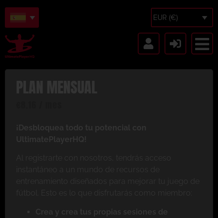
EUR (€)
PLAN MENSUAL
€
8.16
/ mes
¡Desbloquea todo tu potencial con
UltimatePlayerHQ!
Al registrarte con nosotros, tendrás acceso
instantáneo a un mundo de recursos de
entrenamiento diseñados para mejorar tu juego de
fútbol. Esto es lo que disfrutarás como miembro:
Crea y crea tus propias sesiones de