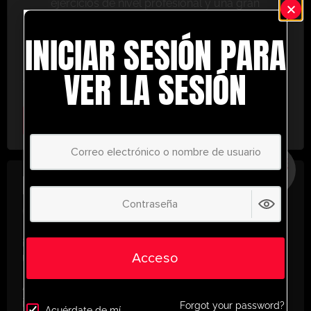
ejercicios de nivel profesional y una gran
variedad de herramientas de entrenamiento
INICIAR SESIÓN PARA
para ayudarte a alcanzar el éxito.
No te lo pierdas: únete hoy y lleva tu entrenamiento
VER LA SESIÓN
al siguiente nivel. ¡con UltimatePlayerHQ!
Select Plan
AHORRE
30%
PLAN ANUAL
€
58.37
/ año
(30% Savings!)
¡Desbloquea todo tu potencial con
Acceso
UltimatePlayerHQ!
Al registrarte con nosotros, tendrás acceso
instantáneo a un mundo de recursos de
Forgot your password?
Acuérdate de mí