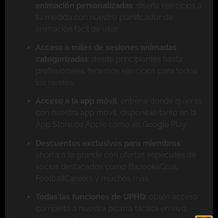
animación personalizadas
: diseña ejercicios a
tu medida con nuestro planificador de
animación fácil de usar.
Acceso a miles de sesiones animadas
categorizadas
: desde principiantes hasta
profesionales, tenemos ejercicios para todos
los niveles.
Acceso a la app móvil
: entrena donde quieras
con nuestra app móvil, disponible tanto en la
App Store de Apple como en Google Play.
Descuentos exclusivos para miembros
:
ahorra a lo grande con ofertas especiales de
socios destacados como BazookaGoal,
FootballCareers y muchos más.
Todas las funciones de UPHQ
: obtén acceso
completo a nuestra pizarra táctica en vivo,