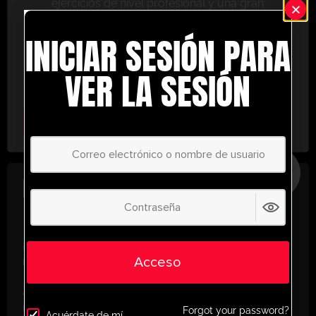
ejercicios de nivel profesional y una gran
variedad de herramientas de entrenamiento
INICIAR SESIÓN PARA
para ayudarte a alcanzar el éxito.
No te lo pierdas: únete hoy y lleva tu entrenamiento
VER LA SESIÓN
al siguiente nivel. ¡con UltimatePlayerHQ!
Select Plan
AHORRE
30%
PLAN ANUAL
€
58.37
/ año
(30% Savings!)
¡Desbloquea todo tu potencial con
Acceso
UltimatePlayerHQ!
Al registrarte con nosotros, tendrás acceso
instantáneo a un mundo de recursos de
Forgot your password?
Acuérdate de mí