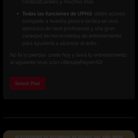
FootballCareers y muchos más.
Todas las funciones de UPHQ
: obtén acceso
completo a nuestra pizarra táctica en vivo,
ejercicios de nivel profesional y una gran
variedad de herramientas de entrenamiento
para ayudarte a alcanzar el éxito.
No te lo pierdas: únete hoy y lleva tu entrenamiento
al siguiente nivel. ¡con UltimatePlayerHQ!
Select Plan
PLATAFORMA DE RECURSOS DE FÚTBOL DEL AÑO 2025