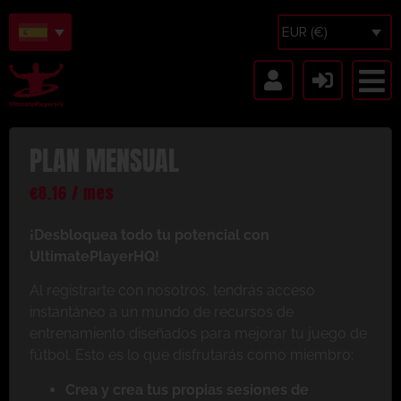
EUR (€)
PLAN MENSUAL
€
8.16
/ mes
¡Desbloquea todo tu potencial con
UltimatePlayerHQ!
Al registrarte con nosotros, tendrás acceso
instantáneo a un mundo de recursos de
entrenamiento diseñados para mejorar tu juego de
fútbol. Esto es lo que disfrutarás como miembro:
Crea y crea tus propias sesiones de