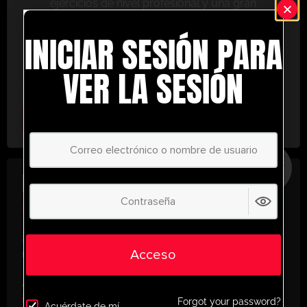
ejercicios de nivel profesional y una gran
variedad de herramientas de entrenamiento
INICIAR SESIÓN PARA
para ayudarte a alcanzar el éxito.
No te lo pierdas: únete hoy y lleva tu entrenamiento
VER LA SESIÓN
al siguiente nivel. ¡con UltimatePlayerHQ!
Select Plan
AHORRE
30%
PLAN ANUAL
€
58.37
/ año
(30% Savings!)
¡Desbloquea todo tu potencial con
Acceso
UltimatePlayerHQ!
Al registrarte con nosotros, tendrás acceso
instantáneo a un mundo de recursos de
Forgot your password?
Acuérdate de mí