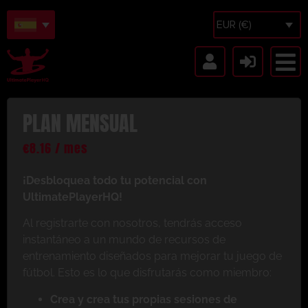
EUR (€)
PLAN MENSUAL
€
8.16
/ mes
¡Desbloquea todo tu potencial con
UltimatePlayerHQ!
Al registrarte con nosotros, tendrás acceso
instantáneo a un mundo de recursos de
entrenamiento diseñados para mejorar tu juego de
fútbol. Esto es lo que disfrutarás como miembro:
Crea y crea tus propias sesiones de