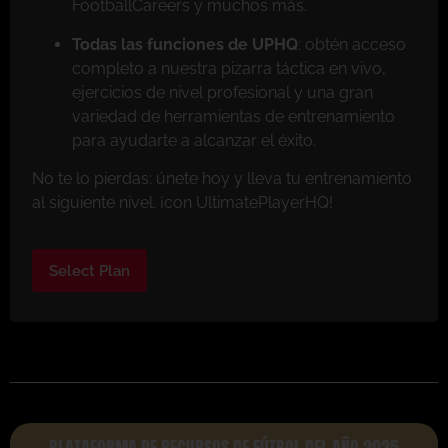
FootballCareers y muchos más.
Todas las funciones de UPHQ
: obtén acceso
completo a nuestra pizarra táctica en vivo,
ejercicios de nivel profesional y una gran
variedad de herramientas de entrenamiento
para ayudarte a alcanzar el éxito.
No te lo pierdas: únete hoy y lleva tu entrenamiento
al siguiente nivel. ¡con UltimatePlayerHQ!
Select Plan
PLATAFORMA DE RECURSOS DE FÚTBOL DEL AÑO 2025