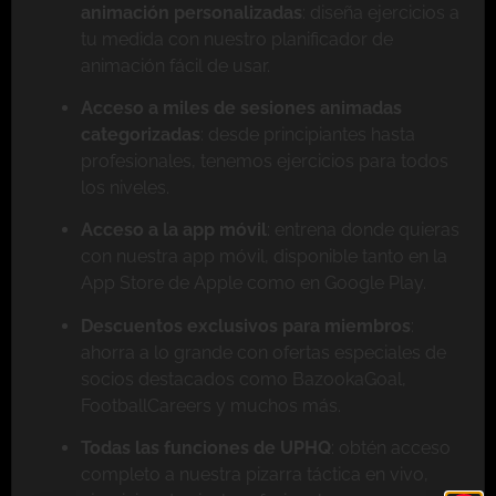
animación personalizadas
: diseña ejercicios a
tu medida con nuestro planificador de
animación fácil de usar.
Acceso a miles de sesiones animadas
categorizadas
: desde principiantes hasta
profesionales, tenemos ejercicios para todos
los niveles.
Acceso a la app móvil
: entrena donde quieras
con nuestra app móvil, disponible tanto en la
App Store de Apple como en Google Play.
Descuentos exclusivos para miembros
:
ahorra a lo grande con ofertas especiales de
socios destacados como BazookaGoal,
FootballCareers y muchos más.
Todas las funciones de UPHQ
: obtén acceso
completo a nuestra pizarra táctica en vivo,