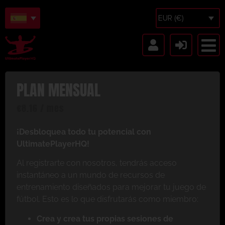
EUR (€)
PLAN MENSUAL
€
8.16
/ mes
¡Desbloquea todo tu potencial con
UltimatePlayerHQ!
Al registrarte con nosotros, tendrás acceso
instantáneo a un mundo de recursos de
entrenamiento diseñados para mejorar tu juego de
fútbol. Esto es lo que disfrutarás como miembro:
Crea y crea tus propias sesiones de