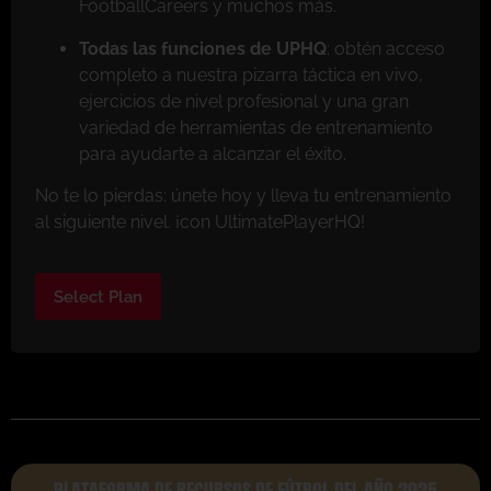
FootballCareers y muchos más.
Todas las funciones de UPHQ
: obtén acceso
completo a nuestra pizarra táctica en vivo,
ejercicios de nivel profesional y una gran
variedad de herramientas de entrenamiento
para ayudarte a alcanzar el éxito.
No te lo pierdas: únete hoy y lleva tu entrenamiento
al siguiente nivel. ¡con UltimatePlayerHQ!
Select Plan
PLATAFORMA DE RECURSOS DE FÚTBOL DEL AÑO 2025