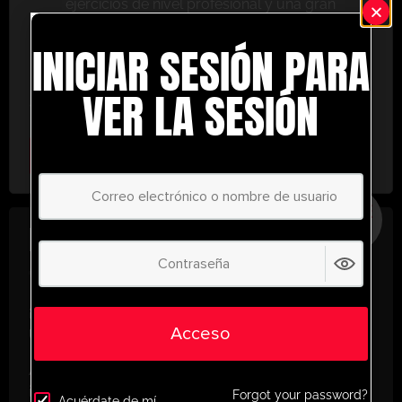
ejercicios de nivel profesional y una gran
variedad de herramientas de entrenamiento
INICIAR SESIÓN PARA
para ayudarte a alcanzar el éxito.
No te lo pierdas: únete hoy y lleva tu entrenamiento
VER LA SESIÓN
al siguiente nivel. ¡con UltimatePlayerHQ!
Select Plan
AHORRE
30%
PLAN ANUAL
€
58.37
/ año
(30% Savings!)
¡Desbloquea todo tu potencial con
Acceso
UltimatePlayerHQ!
Al registrarte con nosotros, tendrás acceso
instantáneo a un mundo de recursos de
Forgot your password?
Acuérdate de mí