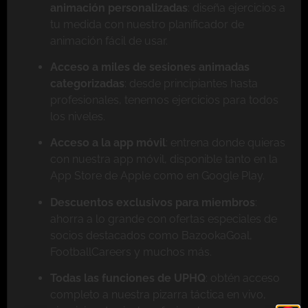
animación personalizadas
: diseña ejercicios a
tu medida con nuestro planificador de
animación fácil de usar.
Acceso a miles de sesiones animadas
categorizadas
: desde principiantes hasta
profesionales, tenemos ejercicios para todos
los niveles.
Acceso a la app móvil
: entrena donde quieras
con nuestra app móvil, disponible tanto en la
App Store de Apple como en Google Play.
Descuentos exclusivos para miembros
:
ahorra a lo grande con ofertas especiales de
socios destacados como BazookaGoal,
FootballCareers y muchos más.
Todas las funciones de UPHQ
: obtén acceso
completo a nuestra pizarra táctica en vivo,