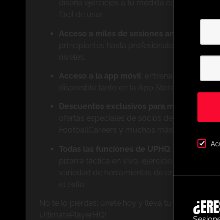
diseña ejercicios a tu medida con nuestro p
fácil de usar.
Acceso a miles de sesiones animadas cat
principiantes hasta profesionales, tenemos e
niveles.
Acceso a la app móvil
: entrena donde quier
disponible tanto en la App Store de Apple 
Descuentos exclusivos para miembros
: ah
ofertas especiales de socios destacados c
FootballCareers y muchos más.
Ac
Todas las funciones de UPHQ
: obtén acces
pizarra táctica en vivo, ejercicios de nivel p
variedad de herramientas de entrenamiento 
el éxito.
¿ERE
No te lo pierdas: únete hoy y lleva tu entrenamiento
UltimatePlayerHQ!
Sesione