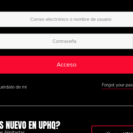
diseña ejercicios a 
lanificador de animación
fácil de usar.
Acceso a miles de 
egorizadas
: desde
principiantes hasta 
jercicios para todos los
niveles.
Acceso a la app móv
as con nuestra app móvil,
disponible tanto en
como en Google Play.
Acceso
Descuentos exclus
orra a lo grande con
ofertas especiales 
omo BazookaGoal,
FootballCareers y 
Forgot your pa
uérdate de mí
Todas las funcione
o completo a nuestra
pizarra táctica en vi
rofesional y una gran
variedad de herrami
para ayudarte a alcanzar
el éxito.
S NUEVO EN UPHQ?
No te lo pierdas: únete hoy
 al siguiente nivel. ¡con
UltimatePlayerHQ!
s ilimitadas.