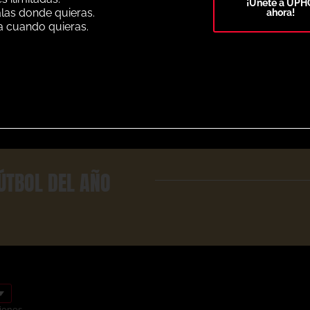
¡Únete a UPH
alas donde quieras.
ahora!
a cuando quieras.
Select Plan
ÚTBOL DEL AÑO
iones