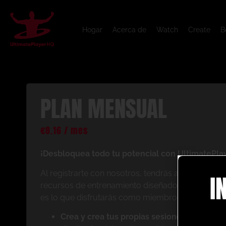
Hogar
Acerca de
Watch
Create
B
PLAN MENSUAL
€
8.16
/ mes
¡Desbloquea todo tu potencial con UltimatePla
Al registrarte con nosotros, tendrás acceso inst
I
recursos de entrenamiento diseñados para mejorar
es lo que disfrutarás como miembro:
Crea y crea tus propias sesiones de anima