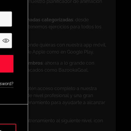
tu medida con nuestro planificador de animación
sesiones animadas categorizadas
: desde
profesionales, tenemos ejercicios para todos los
il
: entrena donde quieras con nuestra app móvil,
 la App Store de Apple como en Google Play.
ivos para miembros
: ahorra a lo grande con
de socios destacados como BazookaGoal,
muchos más.
ssword?
s de UPHQ
: obtén acceso completo a nuestra
vo, ejercicios de nivel profesional y una gran
entas de entrenamiento para ayudarte a alcanzar
 y lleva tu entrenamiento al siguiente nivel. ¡con