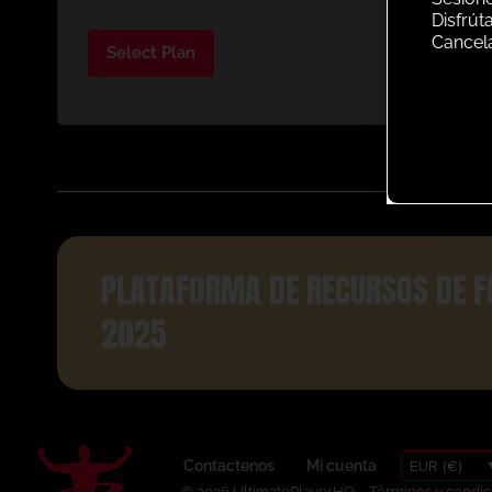
Disfrút
Cancel
Select Plan
PLATAFORMA DE RECURSOS DE F
2025
EUR (€)
Contactenos
Mi cuenta
© 2026 UltimatePlayerHQ
Términos y condic