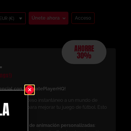
Únete ahora
Acceso
EUR (€)
AHORRE
30%
L
ngs!)
encial con UltimatePlayerHQ!
os, tendrás acceso instantáneo a un mundo de
LA
 diseñados para mejorar tu juego de fútbol. Esto
mo miembro:
pias sesiones de animación personalizadas
: