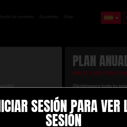
óveda de sesiones
Academia
Shop
PLAN ANUA
€
58.35
/ año
(30% Savi
¡Desbloquea todo tu pot
yerHQ!
Al registrarte con nosotr
antáneo a un mundo de
NICIAR SESIÓN PARA VER 
recursos de entrenamiento
 tu juego de fútbol. Esto
es lo que disfrutarás co
SESIÓN
Crea y crea tus pro
ción personalizadas
: