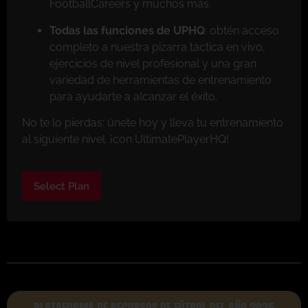
FootballCareers y muchos más.
Todas las funciones de UPHQ
: obtén acceso
completo a nuestra pizarra táctica en vivo,
ejercicios de nivel profesional y una gran
variedad de herramientas de entrenamiento
para ayudarte a alcanzar el éxito.
No te lo pierdas: únete hoy y lleva tu entrenamiento
al siguiente nivel. ¡con UltimatePlayerHQ!
Select Plan
PLATAFORMA DE RECURSOS DE FÚTBOL DEL AÑO 2025