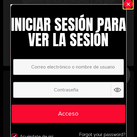
ejercicios de nivel profesional y una gran
variedad de herramientas de entrenamiento
INICIAR SESIÓN PARA
para ayudarte a alcanzar el éxito.
No te lo pierdas: únete hoy y lleva tu entrenamiento
VER LA SESIÓN
al siguiente nivel. ¡con UltimatePlayerHQ!
Select Plan
AHORRE
30%
PLAN ANUAL
€
58.35
/ año
(30% Savings!)
¡Desbloquea todo tu potencial con
Acceso
UltimatePlayerHQ!
Al registrarte con nosotros, tendrás acceso
instantáneo a un mundo de recursos de
Forgot your password?
Acuérdate de mí