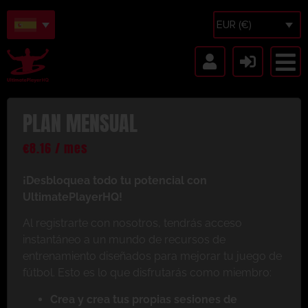
EUR (€)
PLAN MENSUAL
€
8.16
/ mes
¡Desbloquea todo tu potencial con
UltimatePlayerHQ!
Al registrarte con nosotros, tendrás acceso
instantáneo a un mundo de recursos de
entrenamiento diseñados para mejorar tu juego de
fútbol. Esto es lo que disfrutarás como miembro:
Crea y crea tus propias sesiones de