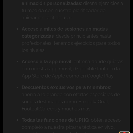
animación personalizadas
: diseña ejercicios a
tu medida con nuestro planificador de
animación fácil de usar.
Acceso a miles de sesiones animadas
categorizadas
: desde principiantes hasta
profesionales, tenemos ejercicios para todos
los niveles.
Acceso a la app móvil
: entrena donde quieras
con nuestra app móvil, disponible tanto en la
App Store de Apple como en Google Play.
Descuentos exclusivos para miembros
:
ahorra a lo grande con ofertas especiales de
socios destacados como BazookaGoal,
FootballCareers y muchos más.
Todas las funciones de UPHQ
: obtén acceso
completo a nuestra pizarra táctica en vivo,