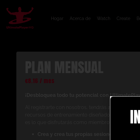
Hogar
Acerca de
Watch
Create
B
PLAN MENSUAL
€
8.16
/ mes
¡Desbloquea todo tu potencial con UltimatePla
Al registrarte con nosotros, tendrás acceso inst
I
recursos de entrenamiento diseñados para mejorar
es lo que disfrutarás como miembro:
Crea y crea tus propias sesiones de anima