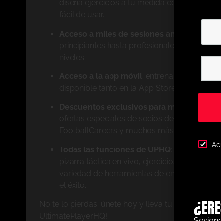
diseña ejercicios a tu medida con nuestro p
fácil de usar.
Acceso a miles de sesiones animadas cat
principiantes hasta profesionales, tenemos e
niveles.
Acceso a la app móvil
: entrena donde quier
disponible tanto en la App Store de Apple 
Descuentos exclusivos para miembros
: ah
ofertas especiales de socios destacados c
FootballCareers y muchos más.
Ac
Todas las funciones de UPHQ
: obtén acces
pizarra táctica en vivo, ejercicios de nivel p
variedad de herramientas de entrenamiento 
el éxito.
¿ERE
No te lo pierdas: únete hoy y lleva tu entrenamiento
UltimatePlayerHQ!
Sesione