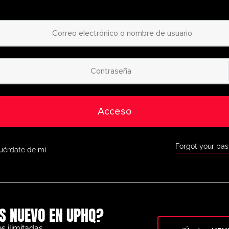
diseña ejercicios a 
lanificador de animación
fácil de usar.
Acceso a miles de 
egorizadas
: desde
principiantes hasta 
jercicios para todos los
niveles.
Acceso a la app móv
as con nuestra app móvil,
disponible tanto en
como en Google Play.
Acceso
Descuentos exclus
orra a lo grande con
ofertas especiales 
omo BazookaGoal,
FootballCareers y 
Forgot your pa
uérdate de mí
Todas las funcione
o completo a nuestra
pizarra táctica en vi
rofesional y una gran
variedad de herrami
para ayudarte a alcanzar
el éxito.
S NUEVO EN UPHQ?
No te lo pierdas: únete hoy
 al siguiente nivel. ¡con
UltimatePlayerHQ!
s ilimitadas.