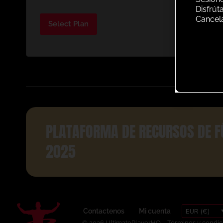
Disfrút
Cancel
Select Plan
PLATAFORMA DE RECURSOS DE F
2025
EUR (€)
Contactenos
Mi cuenta
© 2026 UltimatePlayerHQ
Términos y condic