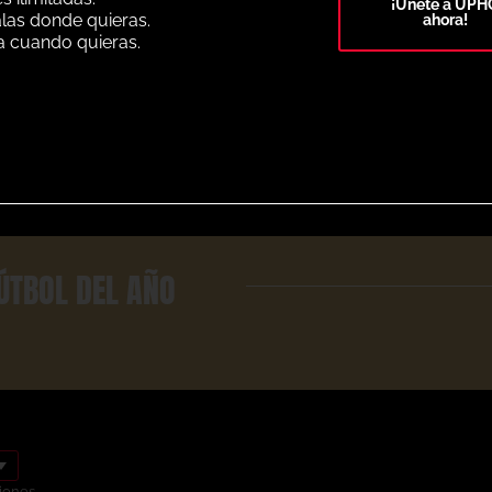
¡Únete a UPH
alas donde quieras.
ahora!
a cuando quieras.
Select Plan
ÚTBOL DEL AÑO
iones