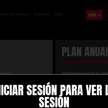
óveda de sesiones
Academia
Shop
PLAN ANUA
€
58.35
/ año
(30% Savi
¡Desbloquea todo tu pot
yerHQ!
Al registrarte con nosotr
antáneo a un mundo de
NICIAR SESIÓN PARA VER 
recursos de entrenamiento
 tu juego de fútbol. Esto
es lo que disfrutarás co
SESIÓN
Crea y crea tus pro
ción personalizadas
: