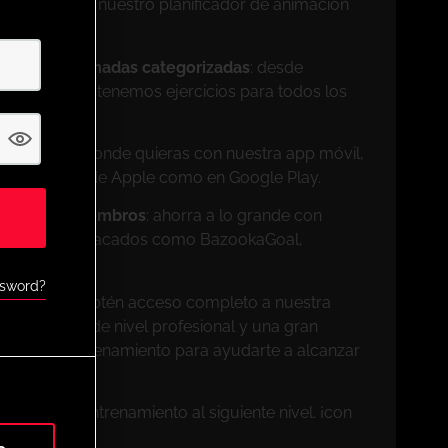
tu medida con nuestro planificador de animación
sesiones animadas categorizadas
: desde
profesionales, tenemos ejercicios para todos los
il
: entrena donde quieras con nuestra app móvil,
 la App Store de Apple como en Google Play.
ivos para miembros
: ahorra a lo grande con
de socios destacados como BazookaGoal,
muchos más.
ssword?
s de UPHQ
: obtén acceso completo a nuestra
vo, ejercicios de nivel profesional y una gran
entas de entrenamiento para ayudarte a alcanzar
 y lleva tu entrenamiento al siguiente nivel. ¡con