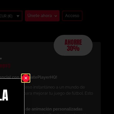
Únete ahora
Acceso
EUR (€)
AHORRE
30%
L
ngs!)
encial con UltimatePlayerHQ!
os, tendrás acceso instantáneo a un mundo de
LA
 diseñados para mejorar tu juego de fútbol. Esto
mo miembro:
pias sesiones de animación personalizadas
: