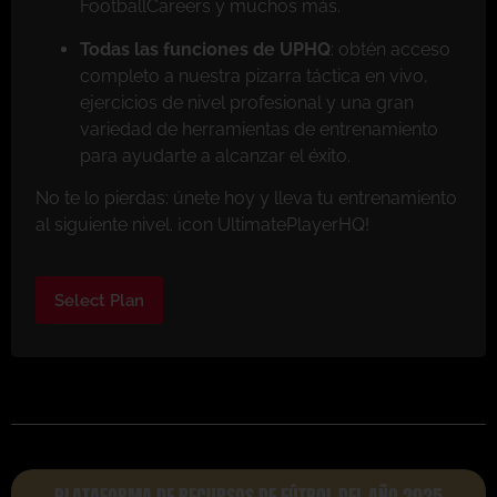
FootballCareers y muchos más.
Todas las funciones de UPHQ
: obtén acceso
completo a nuestra pizarra táctica en vivo,
ejercicios de nivel profesional y una gran
variedad de herramientas de entrenamiento
para ayudarte a alcanzar el éxito.
No te lo pierdas: únete hoy y lleva tu entrenamiento
al siguiente nivel. ¡con UltimatePlayerHQ!
Select Plan
PLATAFORMA DE RECURSOS DE FÚTBOL DEL AÑO 2025