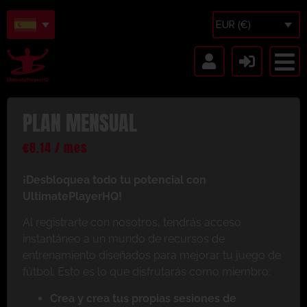
EUR (€)
PLAN MENSUAL
€
8.14
/ mes
¡Desbloquea todo tu potencial con
UltimatePlayerHQ!
Al registrarte con nosotros, tendrás acceso
instantáneo a un mundo de recursos de
entrenamiento diseñados para mejorar tu juego de
fútbol. Esto es lo que disfrutarás como miembro:
Crea y crea tus propias sesiones de