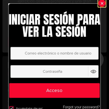
ejercicios de nivel profesional y una gran
variedad de herramientas de entrenamiento
INICIAR SESIÓN PARA
para ayudarte a alcanzar el éxito.
No te lo pierdas: únete hoy y lleva tu entrenamiento
VER LA SESIÓN
al siguiente nivel. ¡con UltimatePlayerHQ!
Select Plan
AHORRE
30%
PLAN ANUAL
€
58.24
/ año
(30% Savings!)
¡Desbloquea todo tu potencial con
Acceso
UltimatePlayerHQ!
Al registrarte con nosotros, tendrás acceso
instantáneo a un mundo de recursos de
Forgot your password?
Acuérdate de mí