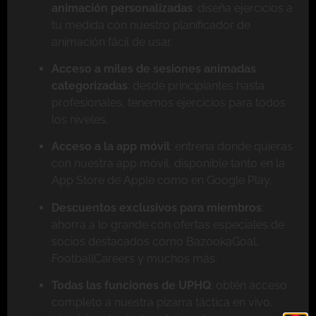
animación personalizadas
: diseña ejercicios a
tu medida con nuestro planificador de
animación fácil de usar.
Acceso a miles de sesiones animadas
categorizadas
: desde principiantes hasta
profesionales, tenemos ejercicios para todos
los niveles.
Acceso a la app móvil
: entrena donde quieras
con nuestra app móvil, disponible tanto en la
App Store de Apple como en Google Play.
Descuentos exclusivos para miembros
:
ahorra a lo grande con ofertas especiales de
socios destacados como BazookaGoal,
FootballCareers y muchos más.
Todas las funciones de UPHQ
: obtén acceso
completo a nuestra pizarra táctica en vivo,