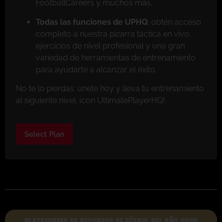
FootballCareers y muchos más.
Todas las funciones de UPHQ
: obtén acceso
completo a nuestra pizarra táctica en vivo,
ejercicios de nivel profesional y una gran
variedad de herramientas de entrenamiento
para ayudarte a alcanzar el éxito.
No te lo pierdas: únete hoy y lleva tu entrenamiento
al siguiente nivel. ¡con UltimatePlayerHQ!
Select Plan
PLATAFORMA DE RECURSOS DE FÚTBOL DEL AÑO 2025