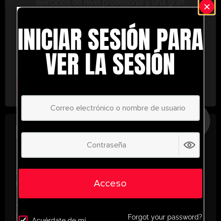
ejercicios de nivel profesional y una gran
variedad de herramientas de entrenamiento
INICIAR SESIÓN PARA
para ayudarte a alcanzar el éxito.
No te lo pierdas: únete hoy y lleva tu entrenamiento
VER LA SESIÓN
al siguiente nivel. ¡con UltimatePlayerHQ!
Select Plan
AHORRE
30%
PLAN ANUAL
€
58.35
/ año
(30% Savings!)
¡Desbloquea todo tu potencial con
Acceso
UltimatePlayerHQ!
Al registrarte con nosotros, tendrás acceso
instantáneo a un mundo de recursos de
Forgot your password?
Acuérdate de mí