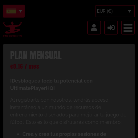
EUR (€)
PLAN MENSUAL
€
8.16
/ mes
¡Desbloquea todo tu potencial con
UltimatePlayerHQ!
Al registrarte con nosotros, tendrás acceso
instantáneo a un mundo de recursos de
entrenamiento diseñados para mejorar tu juego de
fútbol. Esto es lo que disfrutarás como miembro:
Crea y crea tus propias sesiones de