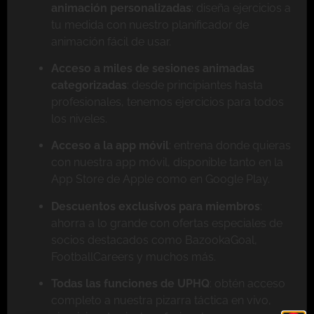
animación personalizadas
: diseña ejercicios a
tu medida con nuestro planificador de
animación fácil de usar.
Acceso a miles de sesiones animadas
categorizadas
: desde principiantes hasta
profesionales, tenemos ejercicios para todos
los niveles.
Acceso a la app móvil
: entrena donde quieras
con nuestra app móvil, disponible tanto en la
App Store de Apple como en Google Play.
Descuentos exclusivos para miembros
:
ahorra a lo grande con ofertas especiales de
socios destacados como BazookaGoal,
FootballCareers y muchos más.
Todas las funciones de UPHQ
: obtén acceso
completo a nuestra pizarra táctica en vivo,