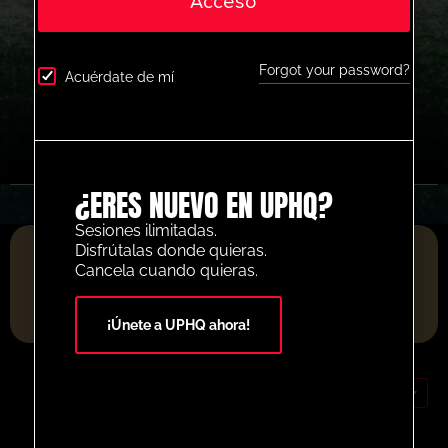
Acceso
Forgot your password?
Acuérdate de mí
¿ERES NUEVO EN UPHQ?
Sesiones ilimitadas.
PLATAFORMA DE RECURSOS DE FÚTBOL DEL AÑO 2025
Disfrútalas donde quieras.
Cancela cuando quieras.
¡Únete a UPHQ ahora!
EUR (€)