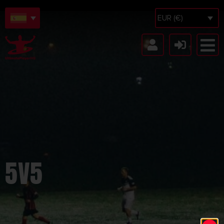
EUR (€)
5V5