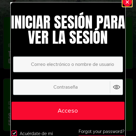
INICIAR SESIÓN PARA
VER LA SESIÓN
Ejercicios de profesionales
Transición de John Carver desde la
defensa: Actividad 5v5+3
Ejercicios de profesionales
,
Recientemente añadido
,
última
sesión
Acceso
Sergio Raimundo Throw In Solutions GK +
5v5 Activity
Forgot your password?
Acuérdate de mí