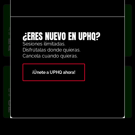
Juegos de lados pequeños
,
Recientemente añadido
,
última
¿ERES NUEVO EN UPHQ?
sesión
Rangers 5V5 3 Goal Scenario Small Sided
Sesiones ilimitadas.
Activity
Disfrútalas donde quieras.
Cancela cuando quieras.
¡Únete a UPHQ ahora!
Ejercicios de profesionales
,
Recientemente añadido
,
última
sesión
Carl Robinson 5v5 + 5 Intense Transition
Penalty Box Drill