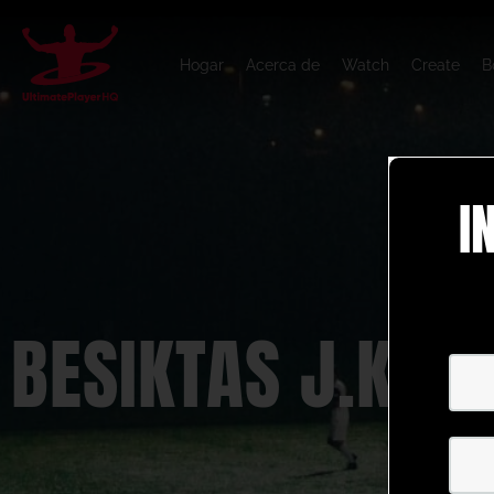
Hogar
Acerca de
Watch
Create
B
I
BESIKTAS J.K.