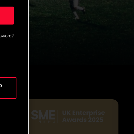
ssword?
Q