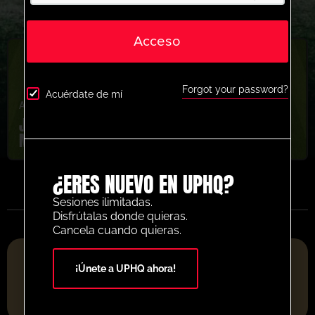
Acceso
Forgot your password?
Acuérdate de mí
Agresora
,
Jóvenes/Profesionales
,
U13-U16
Juego de contraataque del Borussia
Monchacladbach
¿ERES NUEVO EN UPHQ?
Sesiones ilimitadas.
Disfrútalas donde quieras.
Cancela cuando quieras.
PLATAFORMA DE RECURSOS DE FÚTBOL DEL AÑO 2025
¡Únete a UPHQ ahora!