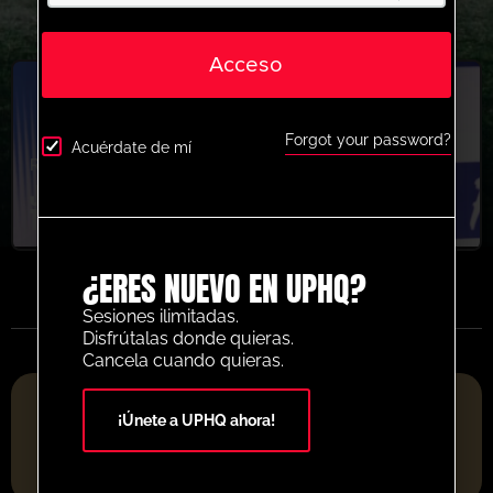
Acceso
Forgot your password?
Acuérdate de mí
Recientemente añadido
,
Táctica
,
última sesión
Joppe Meulesteen Current Build Up
Trends & Concepts
¿ERES NUEVO EN UPHQ?
Sesiones ilimitadas.
Disfrútalas donde quieras.
Cancela cuando quieras.
PLATAFORMA DE RECURSOS DE FÚTBOL DEL AÑO 2025
¡Únete a UPHQ ahora!