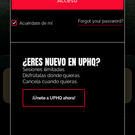
Acceso
Forgot your password?
Acuérdate de mí
¿ERES NUEVO EN UPHQ?
Sesiones ilimitadas.
PLATAFORMA DE RECURSOS DE FÚTBOL DEL AÑO 2025
Disfrútalas donde quieras.
Cancela cuando quieras.
¡Únete a UPHQ ahora!
EUR (€)