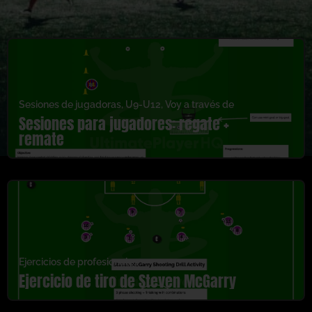
Sesiones de jugadoras
,
U9-U12
,
Voy a través de
Sesiones para jugadores: regate +
remate
Ejercicios de profesionales
Ejercicio de tiro de Steven McGarry