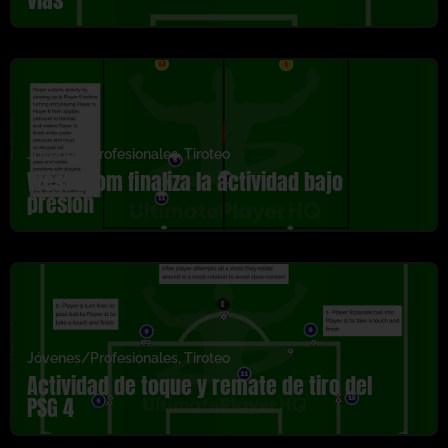
Jóvenes/Profesionales
,
Tiroteo
West Brom finaliza la actividad bajo
presión
Jóvenes/Profesionales
,
Tiroteo
Actividad de toque y remate de tiro del
PSG 4