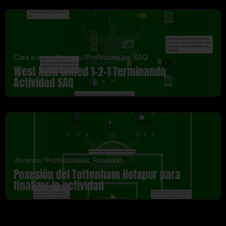
Cara a cara
,
Jóvenes/Profesionales
,
SAQ
West Ham United 1-2-1 Terminando
Actividad SAQ
Jóvenes/Profesionales
,
Posesión
Posesión del Tottenham Hotspur para
finalizar la actividad