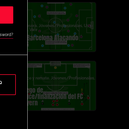
Agresora
,
Jóvenes/Profesionales
,
U13-
U16
,
Vivir
ssword?
FC Barcelona Atacando
SSG
es
,
Cruce y remate
,
Jóvenes/Profesionales
,
Vivir
Q
Juego de
cruce/finalización del FC
Bayern