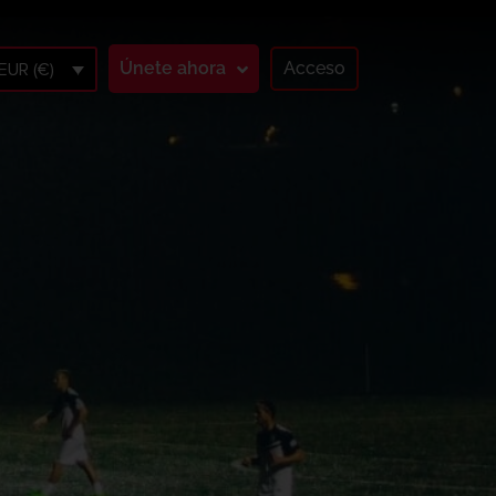
Únete ahora
Acceso
EUR (€)