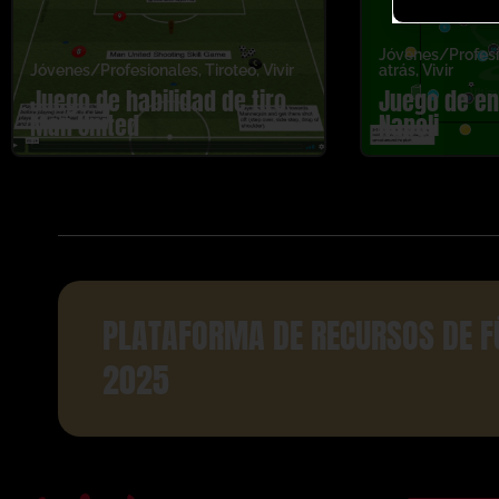
Jóvenes/Profesi
Jóvenes/Profesionales
,
Tiroteo
,
Vivir
atrás
,
Vivir
Juego de habilidad de tiro
Juego de en
Man United
Napoli
PLATAFORMA DE RECURSOS DE F
2025