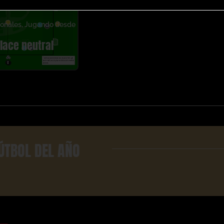
onales
,
Jugando desde
lace neutral
ÚTBOL DEL AÑO