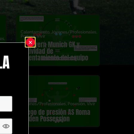
Calentamiento
,
Jóvenes/Profesionales
,
Portera
,
Vivir
es
,
FC Bayern Munich GK y
actividad de
LA
calentamiento del equipo
Jóvenes/Profesionales
,
Posesión
,
Vivir
Juego de presión AS Roma
Golden Possession