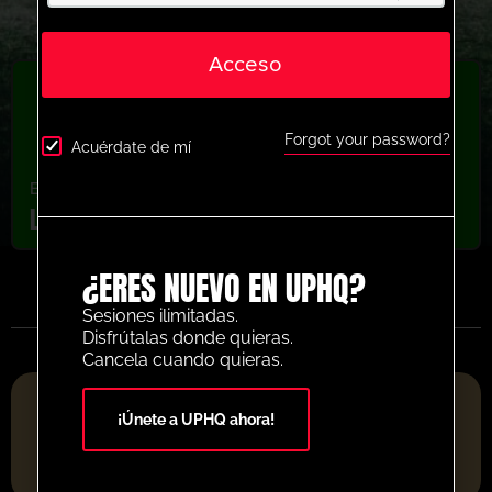
Acceso
Forgot your password?
Acuérdate de mí
Ejercicios de profesionales
,
última sesión
Lyndon Dykes Finishing Activity
¿ERES NUEVO EN UPHQ?
Sesiones ilimitadas.
Disfrútalas donde quieras.
Cancela cuando quieras.
PLATAFORMA DE RECURSOS DE FÚTBOL DEL AÑO 2025
¡Únete a UPHQ ahora!