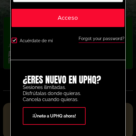
Acceso
Forgot your password?
Acuérdate de mí
Jóvenes/Profesionales
,
Regate
,
Voy a través de
Actividad del triángulo de regate de los
Piratas de Orlando
¿ERES NUEVO EN UPHQ?
Sesiones ilimitadas.
Disfrútalas donde quieras.
Cancela cuando quieras.
PLATAFORMA DE RECURSOS DE FÚTBOL DEL AÑO 2025
¡Únete a UPHQ ahora!