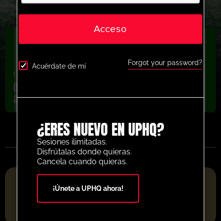
Acceso
Forgot your password?
Acuérdate de mí
Cara a cara
,
Internacional
,
Jóvenes/Profesionales
Qatar 1-2-1 Actividad de carrera con tiro
al balón
¿ERES NUEVO EN UPHQ?
Sesiones ilimitadas.
Disfrútalas donde quieras.
Cancela cuando quieras.
PLATAFORMA DE RECURSOS DE FÚTBOL DEL AÑO 2025
¡Únete a UPHQ ahora!